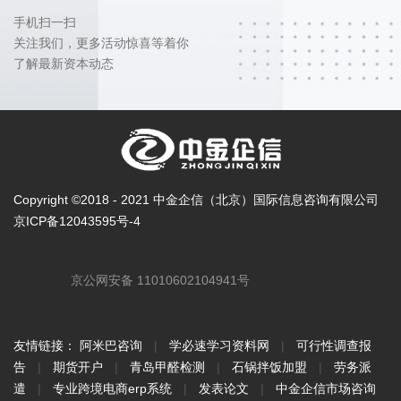
手机扫一扫
关注我们，更多活动惊喜等着你
了解最新资本动态
Copyright ©2018 - 2021 中金企信（北京）国际信息咨询有限公司
京ICP备12043595号-4
京公网安备 11010602104941号
友情链接：
阿米巴咨询
|
学必速学习资料网
|
可行性调查报
告
|
期货开户
|
青岛甲醛检测
|
石锅拌饭加盟
|
劳务派
遣
|
专业跨境电商erp系统
|
发表论文
|
中金企信市场咨询