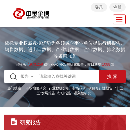
登录
注册
Toggl
navig
依托专业权威数据优势为各领域企事业单位提供行研报告、
销售数据、进出口数据、产业链数据、企业数据、排名数据
等咨询服务
已收录
7.973.258
篇行业/公司/宏观研究报告，昨日新增
1088
篇
热门搜索：
市场地位研究
行业数据分析
市场调研
项目可行性报告
“十五
五”发展报告
行研报告
进入性研究
研究报告