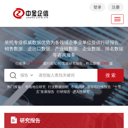
登录
注册
Toggl
navig
依托专业权威数据优势为各领域企事业单位提供行研报告、
销售数据、进出口数据、产业链数据、企业数据、排名数据
等咨询服务
已收录
7.973.258
篇行业/公司/宏观研究报告，昨日新增
1088
篇
热门搜索：
市场地位研究
行业数据分析
市场调研
项目可行性报告
“十五
五”发展报告
行研报告
进入性研究
研究报告