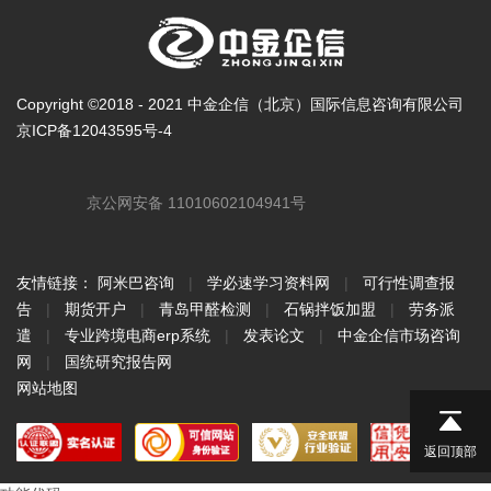
Copyright ©2018 - 2021 中金企信（北京）国际信息咨询有限公司
京ICP备12043595号-4
京公网安备 11010602104941号
友情链接：
阿米巴咨询
|
学必速学习资料网
|
可行性调查报
告
|
期货开户
|
青岛甲醛检测
|
石锅拌饭加盟
|
劳务派
遣
|
专业跨境电商erp系统
|
发表论文
|
中金企信市场咨询
网
|
国统研究报告网
网站地图
返回顶部