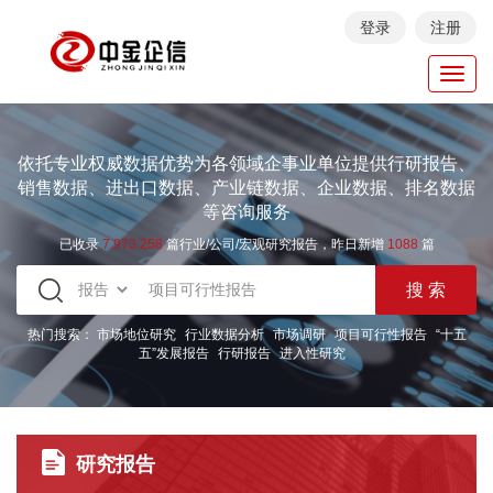
登录
注册
Toggl
navig
依托专业权威数据优势为各领域企事业单位提供行研报告、
销售数据、进出口数据、产业链数据、企业数据、排名数据
等咨询服务
已收录
7.973.258
篇行业/公司/宏观研究报告，昨日新增
1088
篇
热门搜索：
市场地位研究
行业数据分析
市场调研
项目可行性报告
“十五
五”发展报告
行研报告
进入性研究
研究报告