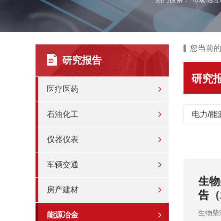
您当前
研究报告
研究
医疗医药
石油化工
电力/能
仪器仪表
车辆交通
预测报
钼产
房产建材
（2
信发布
钼产业
能源冶金