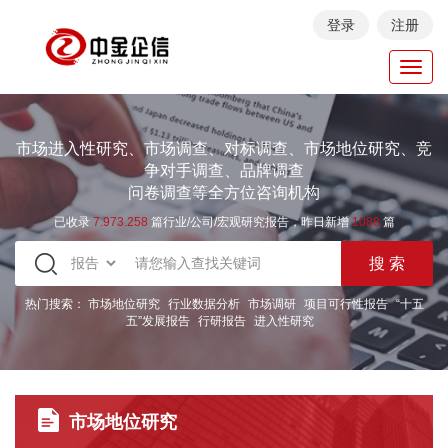
登录
注册
Toggl
navig
市场进入性研究、市场调查、对标调查、市场地位研究、竞
争对手调查、品牌调查
问卷调查等全方位咨询机构
已收录
7.973.258
篇行业/公司/宏观研究报告，昨日新增
1088
篇
热门搜索：
市场地位研究
行业数据分析
市场调研
项目可行性报告
“十五
五”发展报告
行研报告
进入性研究
市场地位研究