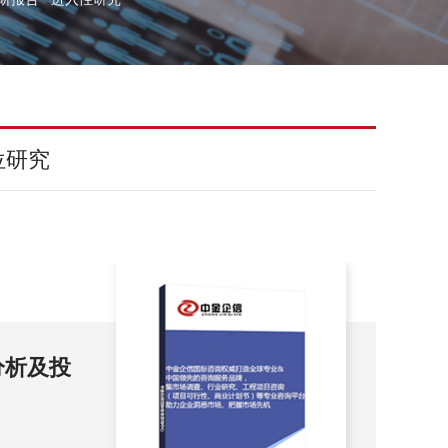
位研究
略分析及
20
析
告