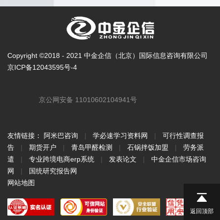
Copyright ©2018 - 2021 中金企信（北京）国际信息咨询有限公司
京ICP备12043595号-4
京公网安备 11010602104941号
友情链接：
阿米巴咨询
|
学必速学习资料网
|
可行性调查报
告
|
期货开户
|
青岛甲醛检测
|
石锅拌饭加盟
|
劳务派
遣
|
专业跨境电商erp系统
|
发表论文
|
中金企信市场咨询
网
|
国统研究报告网
网站地图
返回顶部