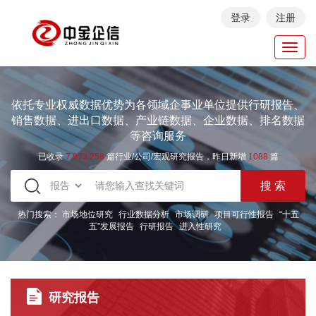
登录
注册
Toggl
navig
依托专业权威数据优势为各领域企事业单位提供行研报告、
销售数据、进出口数据、产业链数据、企业数据、排名数据
等咨询服务
已收录
7.973.258
篇行业/公司/宏观研究报告，昨日新增
1088
篇
热门搜索：
市场地位研究
行业数据分析
市场调研
项目可行性报告
“十五
五”发展报告
行研报告
进入性研究
研究报告