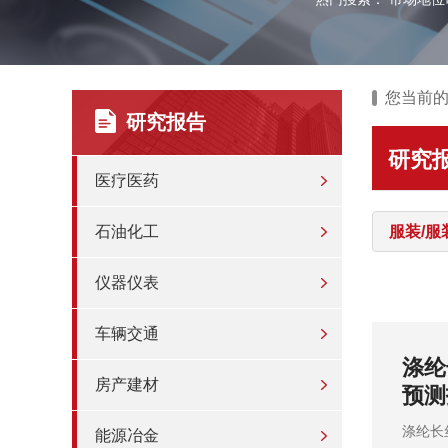
您当前
研究报告
研究
医疗医药
石油化工
服装/服
仪器仪表
车辆交通
议评估
动漫
房产建材
测报
动漫服
能源冶金