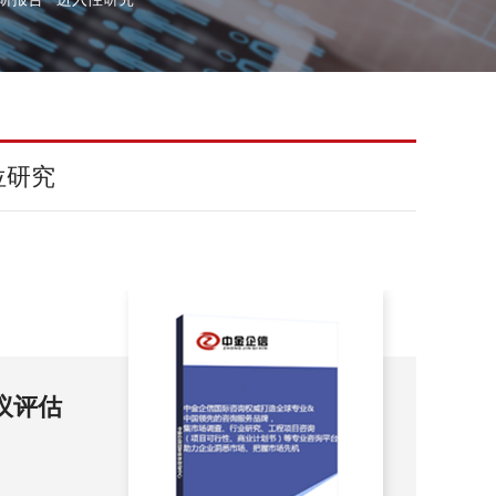
位研究
评估预
羽
（2
羽绒服