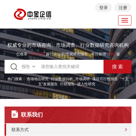
登录
注册
Toggl
navig
权威专业的市场咨询、市场调查、行业数据研究咨询机构
已收录
7.973.258
篇行业/公司/宏观研究报告，昨日新增
1088
篇
热门搜索：
市场地位研究
行业数据分析
市场调研
项目可行性报告
“十五
五”发展报告
行研报告
进入性研究
联系我们
联系方式