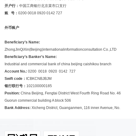
开户行：
中国工商银行北京菜市口支行
账 号：
0200 0018 0920 0142 727
外币账户
Beneficiary’s Name:
ZhongJinQiXin(Beijing)internationalinformationconsultation Co.,LTD
Beneficiary’s Banker’s Name:
Industrial and commercial bank of china beijing caishikou branch
Account No.:
0200 0018 0920 0142 727
Swift code：
ICBKCNBJBJM
银行联行号：
102100000185
Position:
China Beijing, Fengtai District West Fourth Ring Road No. 46
Guorun commercial building A block 506
Bank Address:
Xicheng District, Guanganmen, 116 inner Avenue, No.