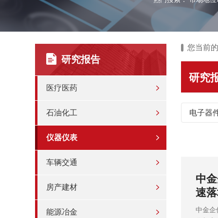
您当前
研究报告
研究
医疗医药
石油化工
电子器
仪器仪表
车辆交通
型的加
20
房产建材
...
行趋
全性、无线
202
能源冶金