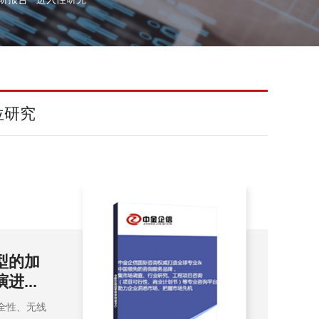
位研究
分析及运
消
（2
金企信发布
消防应