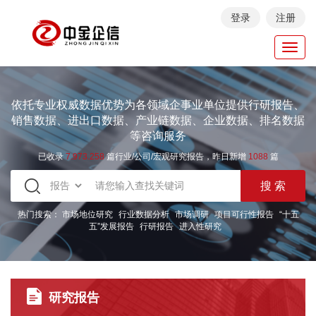
登录
注册
Toggl
navig
依托专业权威数据优势为各领域企事业单位提供行研报告、
销售数据、进出口数据、产业链数据、企业数据、排名数据
等咨询服务
已收录
7.973.258
篇行业/公司/宏观研究报告，昨日新增
1088
篇
热门搜索：
市场地位研究
行业数据分析
市场调研
项目可行性报告
“十五
五”发展报告
行研报告
进入性研究
研究报告