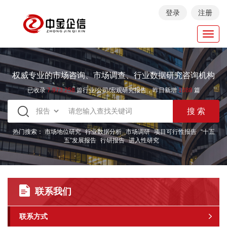
登录
注册
Toggl
navig
权威专业的市场咨询、市场调查、行业数据研究咨询机构
已收录
7.973.258
篇行业/公司/宏观研究报告，昨日新增
1088
篇
热门搜索：
市场地位研究
行业数据分析
市场调研
项目可行性报告
“十五
五”发展报告
行研报告
进入性研究
联系我们
联系方式