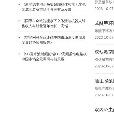
异恶酰草胺
《新能源电池正负极超细粉体智能无尘包
2023-10-07
装成套装备市场全景洞察及发展...
《国际AI全域智能水下立体清洁机器人销
苯醚甲环
售收入与销量逐年增长，高端...
苯醚甲环唑
《智能网联车载终端中国市场深度调研及
2023-10-07
发展趋势预测报告》
双炔酰菌
《5G毫米波射频前端LCP高频柔性电路板
中国市场全景调研与前景展...
双炔酰菌胺
2023-10-07
嗪虫唑酰
嗪虫唑酰胺行
2023-10-07
双丙环虫