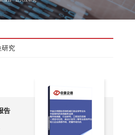
位研究
市场份
中
（2
中国水