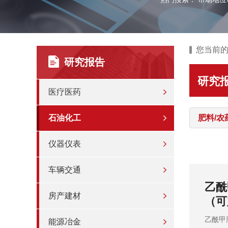
您当前
研究报告
研究
医疗医药
石油化工
肥料/农
仪器仪表
车辆交通
报告
20
房产建材
额及
202
能源冶金