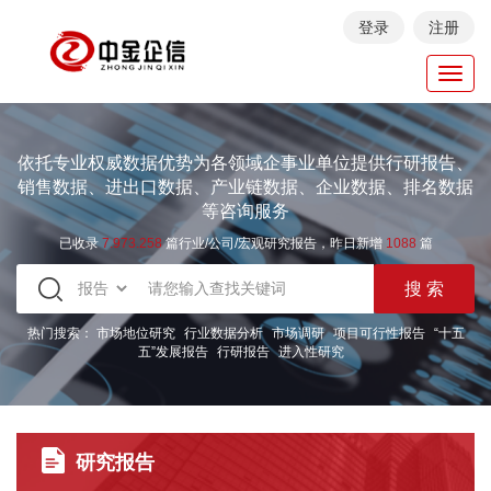
登录
注册
Toggl
navig
依托专业权威数据优势为各领域企事业单位提供行研报告、
销售数据、进出口数据、产业链数据、企业数据、排名数据
等咨询服务
已收录
7.973.258
篇行业/公司/宏观研究报告，昨日新增
1088
篇
热门搜索：
市场地位研究
行业数据分析
市场调研
项目可行性报告
“十五
五”发展报告
行研报告
进入性研究
研究报告