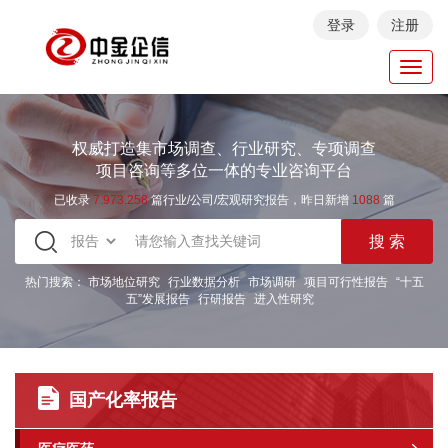
登录
注册
Toggl
navig
权威打造集市场调查、行业研究、专项调查
项目咨询等多位一体的专业咨询平台
已收录
7.973.258
篇行业/公司/宏观研究报告，昨日新增
1088
篇
热门搜索：
市场地位研究
行业数据分析
市场调研
项目可行性报告
“十五
五”发展报告
行研报告
进入性研究
国产化率报告