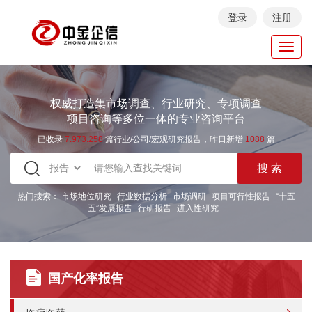
登录
注册
Toggl
navig
权威打造集市场调查、行业研究、专项调查
项目咨询等多位一体的专业咨询平台
已收录
7.973.258
篇行业/公司/宏观研究报告，昨日新增
1088
篇
热门搜索：
市场地位研究
行业数据分析
市场调研
项目可行性报告
“十五
五”发展报告
行研报告
进入性研究
国产化率报告