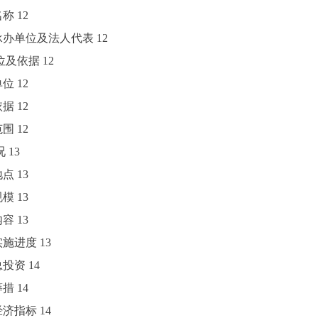
名称
12
项目承办单位及法人代表
12
单位及依据
12
单位
12
依据
12
范围
12
况
13
地点
13
规模
13
内容
13
目实施进度
13
目总投资
14
筹措
14
术经济指标
14