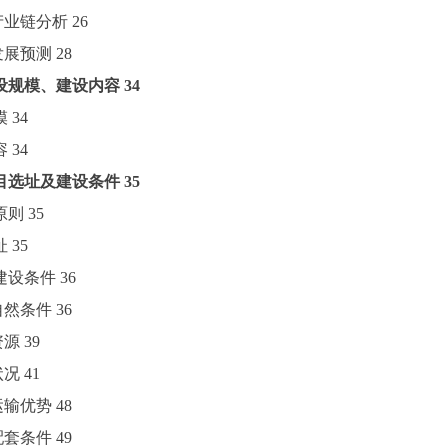
业产业链分析
26
业发展预测
28
设规模、建设内容
34
模
34
容
34
目选址及建设条件
35
原则
35
址
35
目建设条件
36
址自然条件
36
资源
39
状况
41
通运输优势
48
政配套条件
49