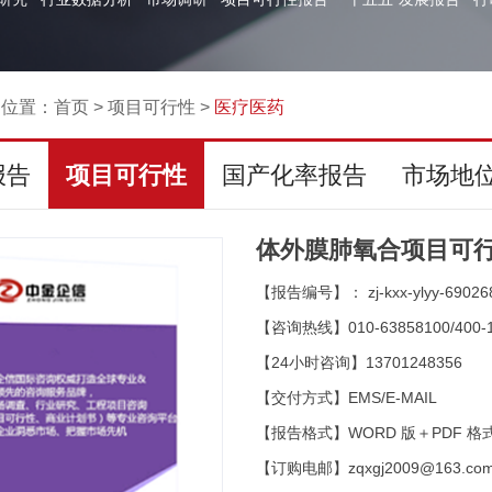
的位置：
首页
>
项目可行性
>
医疗医药
报告
项目可行性
国产化率报告
市场地
体外膜肺氧合项目可行
【报告编号】： zj-kxx-ylyy-69026
【咨询热线】010-63858100/400-1
【24小时咨询】13701248356
【交付方式】EMS/E-MAIL
【报告格式】WORD 版＋PDF 格
【订购电邮】zqxgj2009@163.co