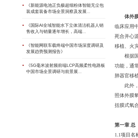
《新能源电池正负极超细粉体智能无尘包
装成套装备市场全景洞察及发展...
体外
《国际AI全域智能水下立体清洁机器人销
临床应用
售收入与销量逐年增长，高端...
死合并心
《智能网联车载终端中国市场深度调研及
移植、火
发展趋势预测报告》
根据
《5G毫米波射频前端LCP高频柔性电路板
功能，通
中国市场全景调研与前景展...
肺器官移
此外
照体外膜
括膜式氧
第一章
总
1.1项目