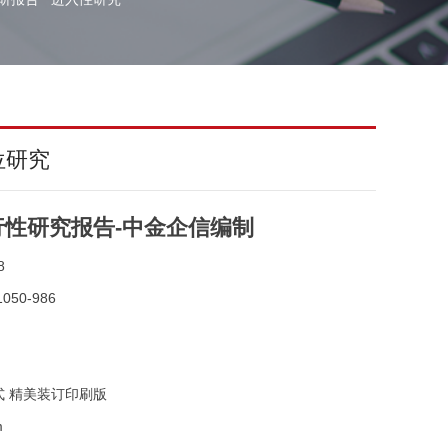
位研究
性研究报告-中金企信编制
8
050-986
式 精美装订印刷版
m