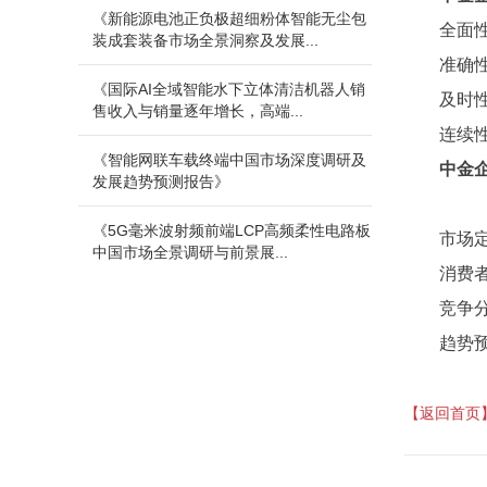
《新能源电池正负极超细粉体智能无尘包
全面
装成套装备市场全景洞察及发展...
准确
《国际AI全域智能水下立体清洁机器人销
及时
售收入与销量逐年增长，高端...
连续
《智能网联车载终端中国市场深度调研及
中金
发展趋势预测报告》
《5G毫米波射频前端LCP高频柔性电路板
市场
中国市场全景调研与前景展...
消费
竞争
趋势
【返回首页