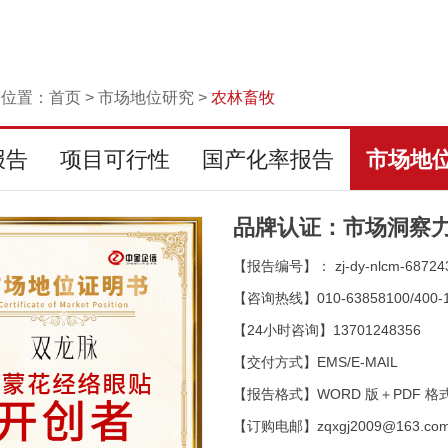
的位置：
首页
>
市场地位研究
>
农林畜牧
报告
项目可行性
国产化率报告
市场地
品牌认证：市场洞察
【报告编号】： zj-dy-nlcm-68724
【咨询热线】010-63858100/400-1
【24小时咨询】13701248356
【交付方式】EMS/E-MAIL
【报告格式】WORD 版＋PDF 格
【订购电邮】zqxgj2009@163.co