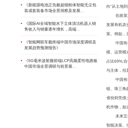
《新能源电池正负极超细粉体智能无尘包
向“从土地
装成套装备市场全景洞察及发展...
在政策
《国际AI全域智能水下立体清洁机器人销
发展有机农
售收入与销量逐年增长，高端...
策。例如，
《智能网联车载终端中国市场深度调研及
中国有
发展趋势预测报告》
模、运营模
《5G毫米波射频前端LCP高频柔性电路板
占比69%;
中国市场全景调研与前景展...
与主体，但
中国有
链、珠三角
省份则凭借
机作物，如
未来五
智能决策。