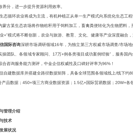
放养分，进一步提升资源利用效率。
生态循环农业将成为主流，有机种植正从单一生产模式向系统化生态工程
内蒙古某生态农场将作物秸秆用于饲料加工，畜禽粪便转化为生物肥料，形
农业+”模式将不断创新，农业与旅游、教育、文化、健康等产业深度融合
信国际咨询
深耕市场调研领域
16年
，为独立第三方权威市场调查/市场地
实操团队、各领域专家顾问、
17
万
+例各类项目成功案例经验
”，
服务国内
综合
咨询服务能力测评，中金企信权威性及口碑好评率为
96%！
信自建数据库并搭建全路径数据矩阵，具备全球范围各领域线上
/线下约
细分产品数据；450+项三方商业数据资源；1.5亿+国际贸易数据；20W
与管理介绍
与技术
发展状况