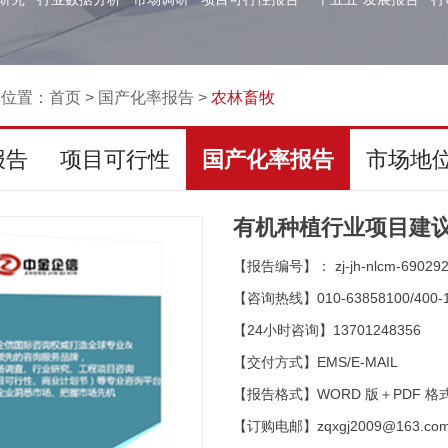
的位置：
首页
>
国产化率报告
>
农林畜牧
报告
项目可行性
国产化率报告
市场地
有机种植行业项目建议
【报告编号】： zj-jh-nlcm-69029
【咨询热线】010-63858100/400-1
【24小时咨询】13701248356
【交付方式】EMS/E-MAIL
【报告格式】WORD 版＋PDF 格
【订购电邮】zqxgj2009@163.co