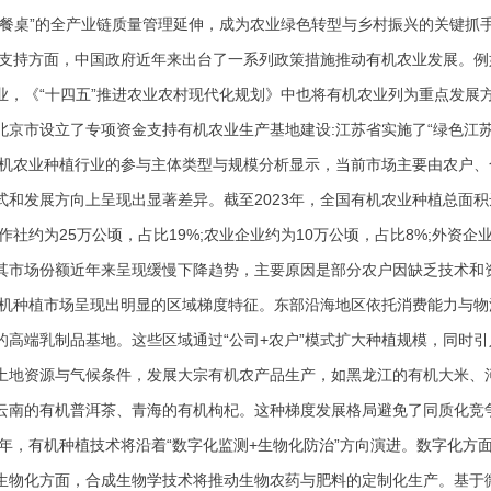
到餐桌”的全产业链质量管理延伸，成为农业绿色转型与乡村振兴的关键抓
支持方面，中国政府近年来出台了一系列政策措施推动有机农业发展。例
业，《
“十四五”推进农业农村现代化规划》中也将有机农业列为重点发展
北京市设立了专项资金支持有机农业生产基地建设:江苏省实施了“绿色江苏
机农业种植行业的参与主体类型与规模分析显示，当前市场主要由农户、
式和发展方向上呈现出显著差异。截至
2023年，全国有机农业种植总面
合作社约为25万公顷，占比19%;农业企业约为10万公顷，占比8%;外
其市场份额近年来呈现缓慢下降趋势，主要原因是部分农户因缺乏技术和
机种植市场呈现出明显的区域梯度特征。东部沿海地区依托消费能力与物
的高端乳制品基地。这些区域通过
“公司+农户”模式扩大种植规模，同时
土地资源与气候条件，发展大宗有机农产品生产，如黑龙江的有机大米、
云南的有机普洱茶、青海的有机枸杞。这种梯度发展格局避免了同质化竞
年，有机种植技术将沿着
“数字化监测+生物化防治”方向演进。数字化方
生物化方面，合成生物学技术将推动生物农药与肥料的定制化生产。基于微