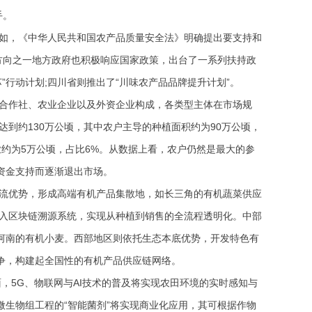
手。
如，《中华人民共和国农产品质量安全法》明确提出要支持和
方向之一地方政府也积极响应国家政策，出台了一系列扶持政
”行动计划;四川省则推出了“川味农产品品牌提升计划”。
合作社、农业企业以及外资企业构成，各类型主体在市场规
积达到约130万公顷，其中农户主导的种植面积约为90万公顷，
资企业约为5万公顷，占比6%。从数据上看，农户仍然是最大的参
资金支持而逐渐退出市场。
流优势，形成高端有机产品集散地，如长三角的有机蔬菜供应
引入区块链溯源系统，实现从种植到销售的全流程透明化。中部
河南的有机小麦。西部地区则依托生态本底优势，开发特色有
争，构建起全国性的有机产品供应链网络。
面，5G、物联网与AI技术的普及将实现农田环境的实时感知与
生物组工程的“智能菌剂”将实现商业化应用，其可根据作物