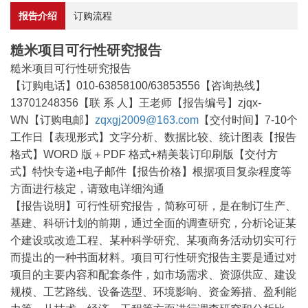
报告介绍
订购流程
糙米项目可行性研究报告
糙米项目可行性研究报告
【订购电话】010-63858100/63853556【咨询热线】
13701248356【联 系 人】王老师【报告编号】zjqx-
WN【订购电邮】
zqxgj2009@163.com
【交付时间】7-10个
工作日【表现形式】文字分析、数据比较、统计图表【报告
格式】WORD 版＋PDF 格式+精美装订印刷版【交付方
式】特快专递+电子邮件【报告价格】根据项目复杂程度等
方面进行核定，请致电详细沟通
【报告说明】可行性研究报告，简称可研，是在制订生产、
基建、科研计划的前期，通过全面的调查研究，分析论证某
个建设或改造工程、某种科学研究、某项商务活动切实可行
而提出的一种书面材料。项目可行性研究报告主要是通过对
项目的主要内容和配套条件，如市场需求、资源供应、建设
规模、工艺路线、设备选型、环境影响、资金筹措、盈利能