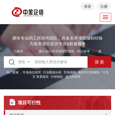
登录
注册
Toggl
navig
拥有专业的工程咨询团队，具备各类项目编制经验
为各类项目提供专业&权威服务
已收录
7.973.258
篇行业/公司/宏观研究报告，昨日新增
1088
篇
热门搜索：
市场地位研究
行业数据分析
市场调研
项目可行性报告
“十五
五”发展报告
行研报告
进入性研究
项目可行性