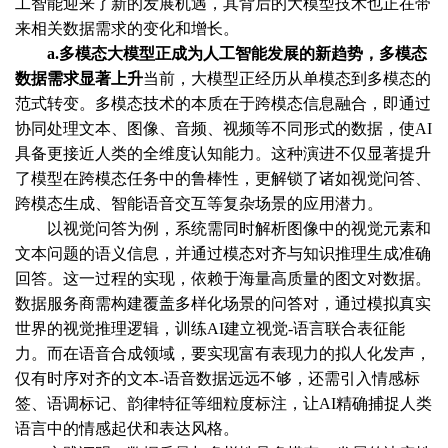
工智能迎来了新的发展机遇，其背后的大模型技术也正在带
来相关数据需求的变化和增长。
a.多模态大模型正成为人工智能发展的新趋势，多模态
数据需求显著上升
当前，大模型正经历从单模态到多模态的
范式转变。多模态技术的本质在于跨模态信息融合，即通过
协同处理文本、图像、音频、视频等不同形式的数据，使
AI
具备更接近人类的全维度认知能力。这种演进不仅显著提升
了模型在跨模态任务中的鲁棒性，更解锁了诸如视觉问答、
跨模态生成、智能语音交互等复杂场景的应用潜力。
以视觉问答为例，系统需同时解析图像中的视觉元素和
文本问题的语义信息，并通过模态对齐与知识推理生成准确
回答。这一过程的实现，依赖于海量高质量的图文对数据。
数据服务商需构建覆盖多样化场景的问答对，通过模拟真实
世界的视觉推理逻辑，训练
AI建立视觉-语言联合表征能
力。而在语音合成领域，要实现富有表现力的拟人化发声，
仅有时序对齐的文本-语音数据远远不够，还需引入情感标
签、语调标记、韵律特征等细粒度标注，让AI精确捕捉人类
语言中的情感起伏和表达风格。