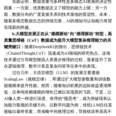
实践证明，数据质量与多样性是多模态
AI发展的决定性
因素：一方面，优质数据定义了模型的能力上限；另一方
面，数据分布的广度直接关系到技术落地的普适性。未来，
随着多模态数据生态的持续完善，AI的感知与认知能力有望
实现新的跨越。
b.大模型发展正在从"规模驱动"向"推理驱动"转型，高
质量思维链（CoT）数据成为提升大模型复杂推理能力的关
键突破口：
随着
DeepSeekR1的推出，思维链技术
（ChainofThought,CoT）迅速成为AI领域的研究热点。这项
技术通过引导模型模拟人类逐步推理的过程，显著提升了其
在逻辑推理、数学计算及复杂问答等任务中的表现。
过往几年，大语言模型（
LLM）的发展主要遵循
ScalingLaw（规模定律），即通过扩大模型参数量和训练数
据规模来提升性能。然而，随着知识积累的边际效益逐渐降
低，仅单纯依赖规模的增长已难以实现质的飞跃。于是，让
AI像人类一样进行深度、有序的“慢思考”，成为突破现有认
知能力瓶颈的关键方向。以数学问题为例，传统LLM往往直
接输出最终答案，而省略中间推理过程，导致错误率居高不