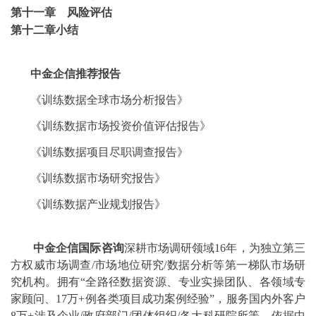
第十一章 风险评估
第十二章小结
中金企信推荐报告
《
训练数据
全球市场分析报告》
《
训练数据
市场投资价值评估报告》
《
训练数据
项目尽职调查报告
》
《
训练数据
市场
研究报告
》
《
训练数据
产业规划报告
》
中金企信国际咨询
深耕市场调研领域
16年
，
为独立第三
方权威市场调查
/
市场地位
研究
/数据分析等
第一梯队市场研
究机构。拥有
“全路径数据资源、专业实操团队、各领域专
家顾问、
17
万
+例各类项目成功案例经验
”，
服务国内外客户
8万+
涉及
企业
/
政府部门
/
团体组织
/
各大科研院所等
。
依据中