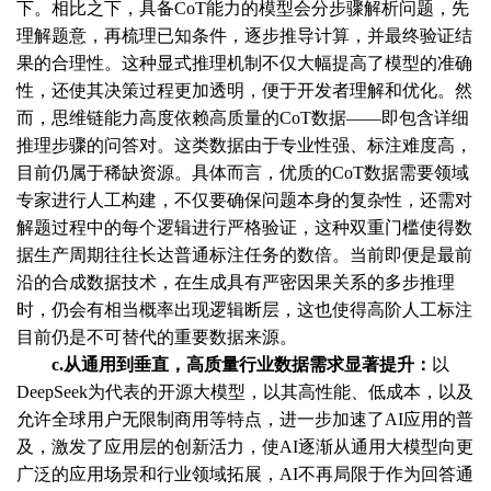
下。相比之下，具备CoT能力的模型会分步骤解析问题，先
理解题意，再梳理已知条件，逐步推导计算，并最终验证结
果的合理性。这种显式推理机制不仅大幅提高了模型的准确
性，还使其决策过程更加透明，便于开发者理解和优化。然
而，思维链能力高度依赖高质量的CoT数据——即包含详细
推理步骤的问答对。这类数据由于专业性强、标注难度高，
目前仍属于稀缺资源。具体而言，优质的CoT数据需要领域
专家进行人工构建，不仅要确保问题本身的复杂性，还需对
解题过程中的每个逻辑进行严格验证，这种双重门槛使得数
据生产周期往往长达普通标注任务的数倍。当前即便是最前
沿的合成数据技术，在生成具有严密因果关系的多步推理
时，仍会有相当概率出现逻辑断层，这也使得高阶人工标注
目前仍是不可替代的重要数据来源。
c.从通用到垂直，高质量行业数据需求显著提升：
以
DeepSeek为代表的开源大模型，以其高性能、低成本，以及
允许全球用户无限制商用等特点，进一步加速了AI应用的普
及，激发了应用层的创新活力，使AI逐渐从通用大模型向更
广泛的应用场景和行业领域拓展，AI不再局限于作为回答通