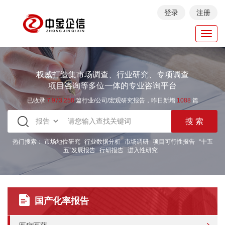
登录
注册
Toggl
navig
权威打造集市场调查、行业研究、专项调查
项目咨询等多位一体的专业咨询平台
已收录
7.973.258
篇行业/公司/宏观研究报告，昨日新增
1088
篇
热门搜索：
市场地位研究
行业数据分析
市场调研
项目可行性报告
“十五
五”发展报告
行研报告
进入性研究
国产化率报告