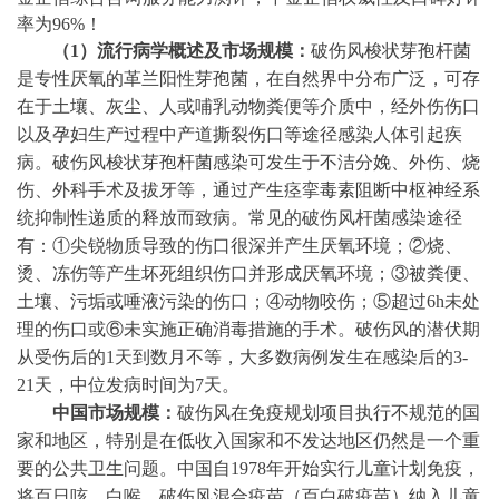
率为
96%！
（
1）流行病学概述及市场规模：
破伤风梭状芽孢杆菌
是专性厌氧的革兰阳性芽孢菌，在自然界中分布广泛，可存
在于土壤、灰尘、人或哺乳动物粪便等介质中，经外伤伤口
以及孕妇生产过程中产道撕裂伤口等途径感染人体引起疾
病。破伤风梭状芽孢杆菌感染可发生于不洁分娩、外伤、烧
伤、外科手术及拔牙等，通过产生痉挛毒素阻断中枢神经系
统抑制性递质的释放而致病。常见的破伤风杆菌感染途径
有：
①尖锐物质导致的伤口很深并产生厌氧环境；②烧、
烫、冻伤等产生坏死组织伤口并形成厌氧环境；③被粪便、
土壤、污垢或唾液污染的伤口；④动物咬伤；⑤超过6h未处
理的伤口或⑥未实施正确消毒措施的手术。破伤风的潜伏期
从受伤后的1天到数月不等，大多数病例发生在感染后的3-
21天，中位发病时间为7天。
中国市场规模：
破伤风在免疫规划项目执行不规范的国
家和地区，特别是在低收入国家和不发达地区仍然是一个重
要的公共卫生问题。中国自
1978年开始实行儿童计划免疫，
将百日咳、白喉、破伤风混合疫苗（百白破疫苗）纳入儿童