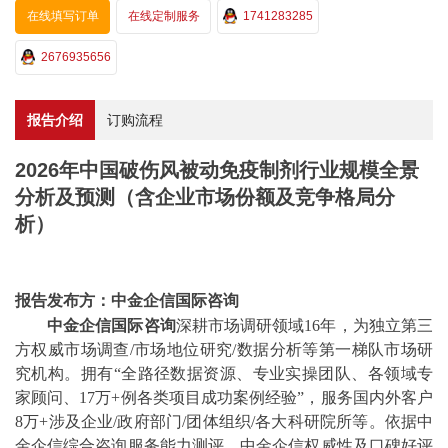
在线填写订单
在线定制服务
1741283285
2676935656
报告介绍
订购流程
2026年中国破伤风被动免疫制剂行业规模全景
分析及预测（含企业市场份额及竞争格局分
析）
报告发布方：中金企信国际咨询
中金企信国际咨询
深耕市场调研领域
16年
，
为独立第三
方权威市场调查
/
市场地位
研究
/数据分析等
第一梯队市场研
究机构。拥有
“全路径数据资源、专业实操团队、各领域专
家顾问、
17
万
+例各类项目成功案例经验
”，
服务国内外客户
8万+
涉及
企业
/
政府部门
/
团体组织
/
各大科研院所等
。
依据中
金企信综合咨询服务能力测评，中金企信权威性及口碑好评