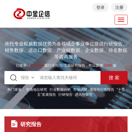
登录
注册
Toggl
navig
依托专业权威数据优势为各领域企事业单位提供行研报告、
销售数据、进出口数据、产业链数据、企业数据、排名数据
等咨询服务
已收录
7.973.258
篇行业/公司/宏观研究报告，昨日新增
1088
篇
热门搜索：
市场地位研究
行业数据分析
市场调研
项目可行性报告
“十五
五”发展报告
行研报告
进入性研究
研究报告