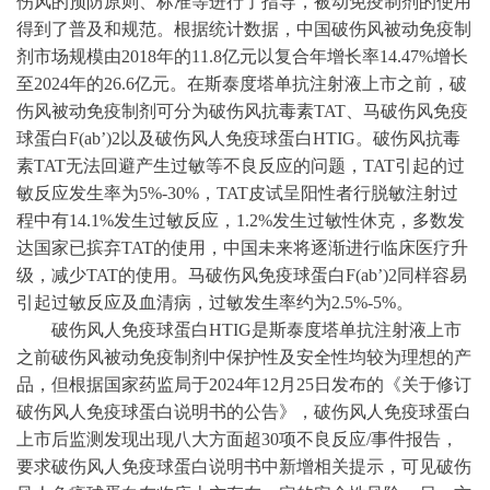
伤风的预防原则、标准等进行了指导，被动免疫制剂的使用
得到了普及和规范。根据统计数据，中国破伤风被动免疫制
剂市场规模由
2018年的11.8亿元以复合年增长率14.47%增长
至2024年的26.6亿元。在斯泰度塔单抗注射液上市之前，破
伤风被动免疫制剂可分为破伤风抗毒素TAT、马破伤风免疫
球蛋白F(ab’)2以及破伤风人免疫球蛋白HTIG。破伤风抗毒
素TAT无法回避产生过敏等不良反应的问题，TAT引起的过
敏反应发生率为5%-30%，TAT皮试呈阳性者行脱敏注射过
程中有14.1%发生过敏反应，1.2%发生过敏性休克，多数发
达国家已摈弃TAT的使用，中国未来将逐渐进行临床医疗升
级，减少TAT的使用。马破伤风免疫球蛋白F(ab’)2同样容易
引起过敏反应及血清病，过敏发生率约为2.5%-5%。
破伤风人免疫球蛋白
HTIG是斯泰度塔单抗注射液上市
之前破伤风被动免疫制剂中保护性及安全性均较为理想的产
品，但根据国家药监局于2024年12月25日发布的《关于修订
破伤风人免疫球蛋白说明书的公告》，破伤风人免疫球蛋白
上市后监测发现出现八大方面超30项不良反应/事件报告，
要求破伤风人免疫球蛋白说明书中新增相关提示，可见破伤