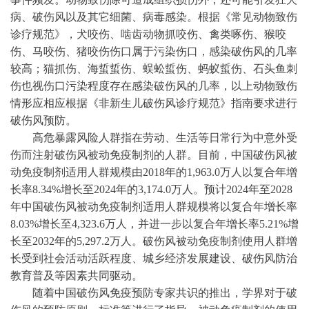
病、破伤风以及其它细菌、病毒感染。根据《常见动物致伤
诊疗规范》，犬咬伤、啮齿动物抓咬伤、禽类啄伤、猴咬
伤、马咬伤、猪咬伤伤口属于污染伤口，感染破伤风的几率
较高；猫抓伤、海蜇蜇伤、蜈蚣蜇伤、蚂蚁蜇伤、石头鱼刺
伤也视伤口污染程度存在感染破伤风的几率，以上动物致伤
情形应相应根据《非新生儿破伤风诊疗规范》指南要求进行
破伤风预防。
高危暴露风险人群指在劳动、生活等日常行为中意外受
伤而注射破伤风被动免疫制剂的人群。目前，中国破伤风被
动免疫制剂适用人群规模由
2018年的1,963.0万人以复合年增
长率8.34%增长至2024年的3,174.0万人。预计2024年至2028
年中国破伤风被动免疫制剂适用人群规模将以复合年增长率
8.03%增长至4,323.6万人，并进一步以复合年增长率5.21%增
长至2032年的5,297.2万人。破伤风被动免疫制剂使用人群增
长受到社会活动活跃程度、城乡经济发展建设、破伤风防治
教育普及等因素共同驱动。
随着中国破伤风免疫预防专家共识的推出，学界对于破