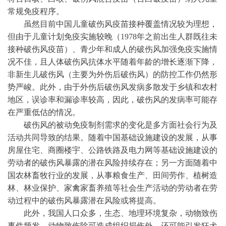
常规免疫程序。
虽然目前中国儿童破伤风疫苗接种覆盖情况较为理想，
但由于儿童计划免疫实施较晚（
1978年之前出生人群既往未
接种破伤风疫苗）、青少年和成人的破伤风加强免疫实施情
况不佳，且人体破伤风抗体水平随着年龄的增长逐渐下降，
非新生儿破伤风（主要为外伤后破伤风）的防控工作仍然形
势严峻。此外，由于外伤后破伤风发病多散发于乡镇和农村
地区，误诊率和漏诊率较高，因此，破伤风的发病率可能存
在严重低估的情况。
破伤风的被动免疫制剂需求的变化是多方面社会行为及
活动共同导致的结果。随着中国基础设施建设的发展，从事
房屋住宅、商圈楼宇、公路铁路及电力网等基础设施建设的
劳动者的破伤风暴露的潜在风险持续存在；另一方面随着中
国农林畜牧行业的发展，从事粮食生产、田间劳作、植树造
林、林业保护、家禽家畜养殖等社会生产活动的劳动者在劳
动过程中的破伤风暴露潜在风险或将提高。
此外，我国人口众多，生态、地理环境复杂，动物致伤
事件频发。动物致伤除可造成组织损伤外，还可能引发狂犬