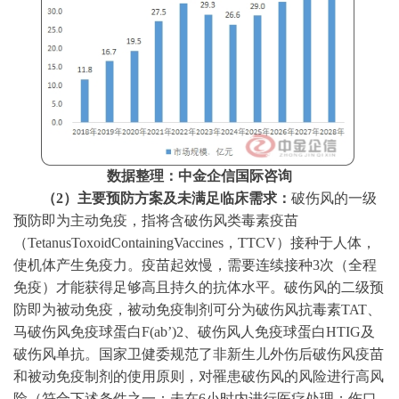
数据整理：中金企信国际咨询
（
2）主要预防方案及未满足临床需求：
破伤风的一级
预防即为主动免疫，指将含破伤风类毒素疫苗
（
TetanusToxoidContainingVaccines，TTCV）接种于人体，
使机体产生免疫力。疫苗起效慢，需要连续接种3次（全程
免疫）才能获得足够高且持久的抗体水平。破伤风的二级预
防即为被动免疫，被动免疫制剂可分为破伤风抗毒素TAT、
马破伤风免疫球蛋白F(ab’)2、破伤风人免疫球蛋白HTIG及
破伤风单抗。国家卫健委规范了非新生儿外伤后破伤风疫苗
和被动免疫制剂的使用原则，对罹患破伤风的风险进行高风
险（符合下述条件之一：未在6小时内进行医疗处理；伤口