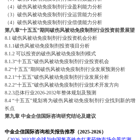
（
4）破伤风被动免疫制剂行业盈利能力分析
（
3）破伤风被动免疫制剂行业运营能力分析
（
4）破伤风被动免疫制剂行业偿债能力分析
第
八
章
“
十五五
”期间
破伤风被动免疫制剂
行业投资前景展望
8
.1
破伤风被动免疫制剂
行业投资机会分析
8
.1.1
破伤风被动免疫制剂
投资项目分析
8
.1.2
可以投资的
破伤风被动免疫制剂
模式
8
.1.3“
十五五
”
破伤风被动免疫制剂
行业投资机会
8
.2“
十五五
”期间
破伤风被动免疫制剂
行业发展预测分析
8
.2.1“
十五五
”
破伤风被动免疫制剂
行业发展分析
8
.2.2“
十五五
”
破伤风被动免疫制剂
行业技术开发方向
8
.2.3总体行业
2026-2032
年整体规划及预测
8
.4 “
十五五
”规划将为
破伤风被动免疫制剂
行业找到新的增
长点
第
九
章
中金企信国际咨询
研究结论
及建议
中金企信国际咨询相关报告推荐（
2025-2026）
《
2026-2032年全球与中国氯高铁血红素药物市场全景监测