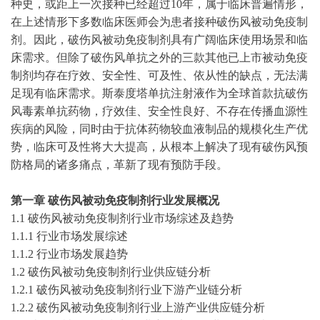
种史，或距上一次接种已经超过
10年，属于临床普遍情形，
在上述情形下多数临床医师会为患者接种破伤风被动免疫制
剂。因此，破伤风被动免疫制剂具有广阔临床使用场景和临
床需求。但除了破伤风单抗之外的三款其他已上市被动免疫
制剂均存在疗效、安全性、可及性、依从性的缺点，无法满
足现有临床需求。斯泰度塔单抗注射液作为全球首款抗破伤
风毒素单抗药物，疗效佳、安全性良好、不存在传播血源性
疾病的风险，同时由于抗体药物较血液制品的规模化生产优
势，临床可及性将大大提高，从根本上解决了现有破伤风预
防格局的诸多痛点，革新了现有预防手段。
第一章
破伤风被动免疫制剂
行业发展概况
1.1
破伤风被动免疫制剂
行业市场综述及趋势
1.1.1 行业市场发展综述
1.1.2 行业市场发展趋势
1.2
破伤风被动免疫制剂
行业供应链分析
1.2.1
破伤风被动免疫制剂
行业下游产业链分析
1.2.2
破伤风被动免疫制剂
行业上游产业供应链分析