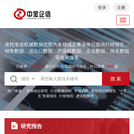
登录
注册
Toggl
navig
依托专业权威数据优势为各领域企事业单位提供行研报告、
销售数据、进出口数据、产业链数据、企业数据、排名数据
等咨询服务
已收录
7.973.258
篇行业/公司/宏观研究报告，昨日新增
1088
篇
热门搜索：
市场地位研究
行业数据分析
市场调研
项目可行性报告
“十五
五”发展报告
行研报告
进入性研究
研究报告