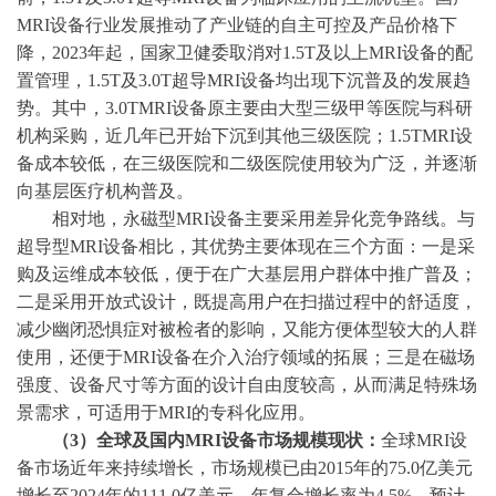
MRI设备行业发展推动了产业链的自主可控及产品价格下
降，2023年起，国家卫健委取消对1.5T及以上MRI设备的配
置管理，1.5T及3.0T超导MRI设备均出现下沉普及的发展趋
势。其中，3.0TMRI设备原主要由大型三级甲等医院与科研
机构采购，近几年已开始下沉到其他三级医院；1.5TMRI设
备成本较低，在三级医院和二级医院使用较为广泛，并逐渐
向基层医疗机构普及。
相对地，永磁型
MRI设备主要采用差异化竞争路线。与
超导型MRI设备相比，其优势主要体现在三个方面：一是采
购及运维成本较低，便于在广大基层用户群体中推广普及；
二是采用开放式设计，既提高用户在扫描过程中的舒适度，
减少幽闭恐惧症对被检者的影响，又能方便体型较大的人群
使用，还便于MRI设备在介入治疗领域的拓展；三是在磁场
强度、设备尺寸等方面的设计自由度较高，从而满足特殊场
景需求，可适用于MRI的专科化应用。
（
3）全球及国内MRI设备市场规模现状：
全球
MRI设
备市场近年来持续增长，市场规模已由2015年的75.0亿美元
增长至2024年的111.0亿美元，年复合增长率为4.5%。预计