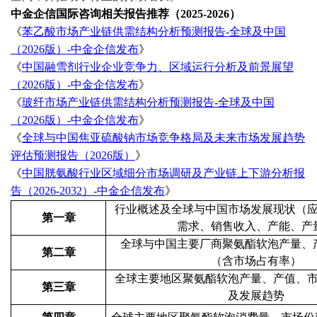
中金企信国际咨询相关报告推荐（
2025-2026）
《
苯乙酸市场产业链供需结构分析预测报告
-全球及中国
（2026版）-中金企信发布
》
《
中国融雪剂行业企业竞争力、区域运行分析及前景展望
（
2026版）-中金企信发布
》
《
玻纤市场产业链供需结构分析预测报告
-全球及中国
（2026版）-中金企信发布
》
《
全球与中国焦亚硫酸钠市场竞争格局及未来市场发展趋势
评估预测报告（
2026版）
》
《
中国胱氨酸行业区域细分市场调研及产业链上下游分析报
告（
2026-2032）-中金企信发布
》
行业概述及全球与中国市场发展现状
（
第一章
需求、销售收入、产能、产
全球与中国主要厂商
聚氨酯软泡
产量、
第二章
（
含市场占有率
）
全球主要地区
聚氨酯软泡
产量、产值、
第三章
及发展趋势