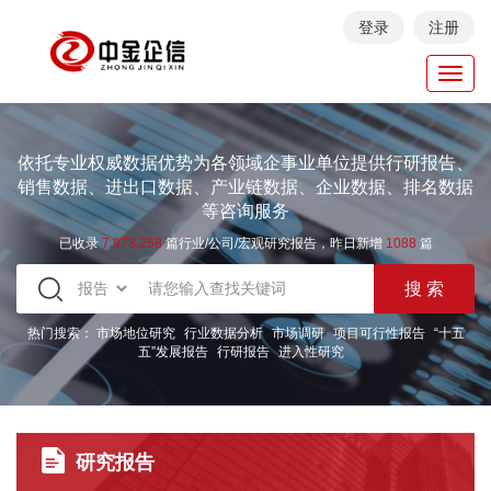
登录
注册
Toggl
navig
依托专业权威数据优势为各领域企事业单位提供行研报告、
销售数据、进出口数据、产业链数据、企业数据、排名数据
等咨询服务
已收录
7.973.258
篇行业/公司/宏观研究报告，昨日新增
1088
篇
热门搜索：
市场地位研究
行业数据分析
市场调研
项目可行性报告
“十五
五”发展报告
行研报告
进入性研究
研究报告