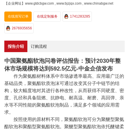
【企业网址】www.gtdcbgw.com , www.bjzjqx.com , www.chinabgw.net
在线填写订单
在线定制服务
1741283285
2676935656
报告介绍
订购流程
中国聚氨酯软泡问卷评估报告：预计2030年整
体市场规模将达到592.5亿元-中金企信发布
作为聚氨酯材料体系中市场渗透率最高、应用最广泛的
基础品类，聚氨酯软质泡沫可通过改变其分子中链节的结
构，较大幅度地对其进行各种改性，从而获得不同硬度、密
度、孔径和具备阻燃、抗静电、耐高温、耐磨、高回弹、亲
水等不同性能的聚氨酯软泡制品，满足多个领域的应用需
求。
按照使用的原材料不同，聚氨酯软泡可分为聚醚型聚氨
酯软泡和聚酯型聚氨酯软泡。聚醚型聚氨酯软泡依托醚键柔