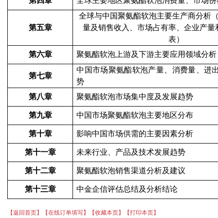
第四章
全球主要地区
聚氨酯软泡
消费量、市场份
全球与中国
聚氨酯软泡
主要生产商分析
第五章
量及销售收入、市场
占有率
、企业产量
表
）
第六章
聚氨酯软泡
上游及下游主要应用领域分析
中国市场
聚氨酯软泡
产量、消费量、进
第七章
势
第八章
聚氨酯软泡
市场集中度及发展趋势
第九章
中国市场聚氨酯软泡主要地区分布
第十章
影响中国市场供需的主要因素分析
第十一章
未来行业、产品及技术发展趋势
第十二章
聚氨酯软泡销售渠道分析及建议
第十三章
中金企信评估总结及分析结论
【返回首页】
【在线订单填写】
【收藏本页】
【打印本页】