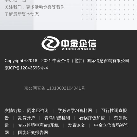
关注我们，更多活动惊喜等着你
了解最新资本动态
Copyright ©2018 - 2021 中金企信（北京）国际信息咨询有限公司
京ICP备12043595号-4
京公网安备 11010602104941号
友情链接：
阿米巴咨询
|
学必速学习资料网
|
可行性调查报
告
|
期货开户
|
青岛甲醛检测
|
石锅拌饭加盟
|
劳务派
遣
|
专业跨境电商erp系统
|
发表论文
|
中金企信市场咨询
网
|
国统研究报告网