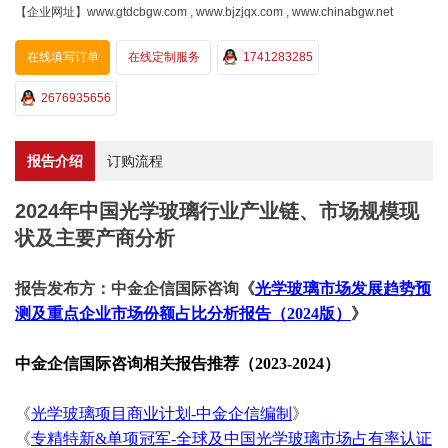
【企业网址】www.gtdcbgw.com , www.bjzjqx.com , www.chinabgw.net
在线填写订单
在线定制服务
1741283285
2676935656
报告介绍
订购流程
2024年中国光学玻璃行业产业链、市场规模现
状及主要产商分析
报告发布方：中金企信国际咨询《
光学玻璃市场发展趋势预
测及重点企业市场份额占比分析报告（
2024版）
》
中金企信国际咨询相关报告推荐（
2023-2024）
《
光学玻璃项目商业计划
-中金企信编制
》
《
专精特新
&单项冠军-全球及中国光学玻璃市场占有率认证