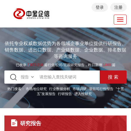
登录
注册
Toggl
navig
依托专业权威数据优势为各领域企事业单位提供行研报告、
销售数据、进出口数据、产业链数据、企业数据、排名数据
等咨询服务
已收录
7.973.258
篇行业/公司/宏观研究报告，昨日新增
1088
篇
热门搜索：
市场地位研究
行业数据分析
市场调研
项目可行性报告
“十五
五”发展报告
行研报告
进入性研究
研究报告