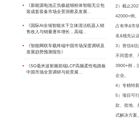
《新能源电池正负极超细粉体智能无尘包
2）截止2
装成套装备市场全景洞察及发展...
42000+
《国际AI全域智能水下立体清洁机器人销
占有率&市场
售收入与销量逐年增长，高端...
名&领先认证
3）资信&
《智能网联车载终端中国市场深度调研及
发展趋势预测报告》
不同需求、
3900+
《5G毫米波射频前端LCP高频柔性电路板
中国市场全景调研与前景展...
企业。
4）专精特
5）项目可
款、批地、
式解决方案