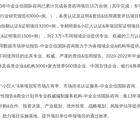
023年中金企信国际咨询已累计完成各类咨询项目15万余例（其中完成：专项
例。行业研究报告83000+例。），各类认证及证明&资信&信用调查评估项目
份额认证&证明项目3200+例，专精特新&小巨人认证&单项冠军证明项目2
&证明项目1500+例），为2.3万+不同领域企业提供专业、权威的三方
信用数据市场评估报告-中金企信国际咨询致力于为各领域企业&机构等提
不同使用目的出具专业、权威、严谨的资信&信用报告。2020-2022年
例，涉及各类企业&机构3000+家含世界500强企业、中国百强企业、银行
新“小巨人”&单项冠军市场占有率、市场排名认证服务-中金企信国际咨询。
行性报告&商业计划书专业权威编制服务机构-中金企信国际咨询：集13
并购&合作、投资决策、产业规划、境外投资、战略规划、风险评估等提
。助力项目实施落地、提升项目单位申报项目的通过效率。