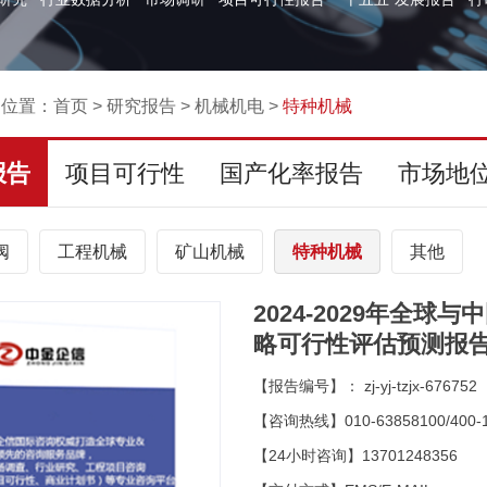
的位置：
首页
>
研究报告
>
机械机电
>
特种机械
报告
项目可行性
国产化率报告
市场地
阀
工程机械
矿山机械
特种机械
其他
2024-2029年全
略可行性评估预测报
【报告编号】： zj-yj-tzjx-676752
【咨询热线】010-63858100/400-1
【24小时咨询】13701248356