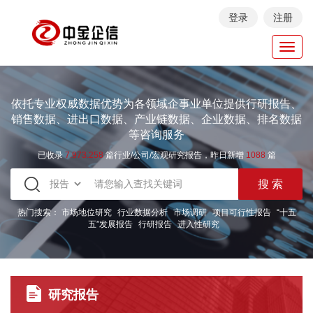
登录
注册
Toggl
navig
依托专业权威数据优势为各领域企事业单位提供行研报告、
销售数据、进出口数据、产业链数据、企业数据、排名数据
等咨询服务
已收录
7.973.258
篇行业/公司/宏观研究报告，昨日新增
1088
篇
热门搜索：
市场地位研究
行业数据分析
市场调研
项目可行性报告
“十五
五”发展报告
行研报告
进入性研究
研究报告