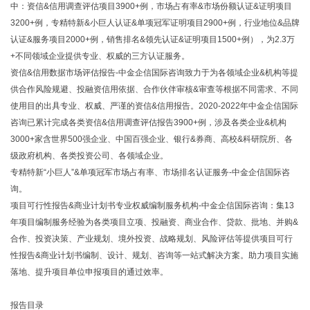
中：资信&信用调查评估项目3900+例，市场占有率&市场份额认证&证明项目
3200+例，专精特新&小巨人认证&单项冠军证明项目2900+例，行业地位&品牌
认证&服务项目2000+例，销售排名&领先认证&证明项目1500+例），为2.3万
+不同领域企业提供专业、权威的三方认证服务。
资信&信用数据市场评估报告-中金企信国际咨询致力于为各领域企业&机构等提
供合作风险规避、投融资信用依据、合作伙伴审核&审查等根据不同需求、不同
使用目的出具专业、权威、严谨的资信&信用报告。2020-2022年中金企信国际
咨询已累计完成各类资信&信用调查评估报告3900+例，涉及各类企业&机构
3000+家含世界500强企业、中国百强企业、银行&券商、高校&科研院所、各
级政府机构、各类投资公司、各领域企业。
专精特新“小巨人”&单项冠军市场占有率、市场排名认证服务-中金企信国际咨
询。
项目可行性报告&商业计划书专业权威编制服务机构-中金企信国际咨询：集13
年项目编制服务经验为各类项目立项、投融资、商业合作、贷款、批地、并购&
合作、投资决策、产业规划、境外投资、战略规划、风险评估等提供项目可行
性报告&商业计划书编制、设计、规划、咨询等一站式解决方案。助力项目实施
落地、提升项目单位申报项目的通过效率。
报告目录