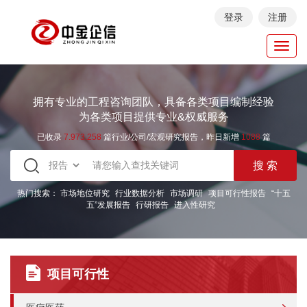
登录
注册
Toggl
navig
拥有专业的工程咨询团队，具备各类项目编制经验
为各类项目提供专业&权威服务
已收录
7.973.258
篇行业/公司/宏观研究报告，昨日新增
1088
篇
热门搜索：
市场地位研究
行业数据分析
市场调研
项目可行性报告
“十五
五”发展报告
行研报告
进入性研究
项目可行性