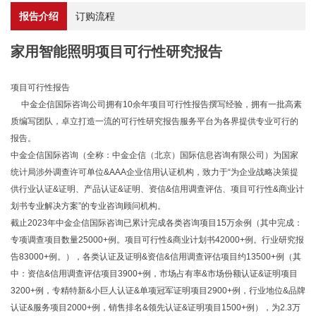
报告介绍
订购流程
家用智能照明项目可行性研究报告
项目可行性报告
中金企信国际咨询公司拥有10余年项目可行性报告撰写经验，拥有一批高素
质编写团队，卓立打造一流的可行性研究报告服务平台为各界提供专业可行的
报告。
中金企信国际咨询（全称：中金企信（北京）国际信息咨询有限公司）为国家
统计局涉外调查许可单位&AAA企业信用认证机构，致力于“为企业战略决策提
供行业认证&证明、产品认证&证明、资信&信用调查评估、项目可行性&商业计
划书专业解决方案”的专业咨询顾问机构。
截止2023年中金企信国际咨询已累计完成各类咨询项目15万余例（其中完成：
专项调查项目数量25000+例。项目可行性&商业计划书42000+例。行业研究报
告83000+例。），各类认证及证明&资信&信用调查评估项目约13500+例（其
中：资信&信用调查评估项目3900+例，市场占有率&市场份额认证&证明项目
3200+例，专精特新&小巨人认证&单项冠军证明项目2900+例，行业地位&品牌
认证&服务项目2000+例，销售排名&领先认证&证明项目1500+例），为2.3万