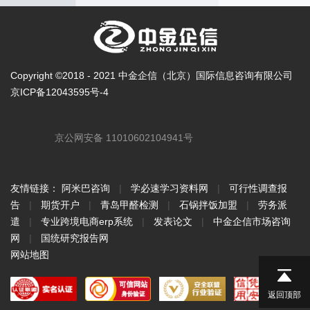
Copyright ©2018 - 2021 中金企信（北京）国际信息咨询有限公司
京ICP备12043595号-4
京公网安备 11010602104941号
友情链接：
阿米巴咨询
|
学必速学习资料网
|
可行性调查报
告
|
期货开户
|
青岛甲醛检测
|
石锅拌饭加盟
|
劳务派
遣
|
专业跨境电商erp系统
|
发表论文
|
中金企信市场咨询
网
|
国统研究报告网
网站地图
返回顶部