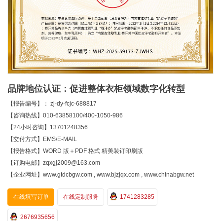
品牌地位认证：促进整体衣柜领域数字化转型
【报告编号】： zj-dy-fcjc-688817
【咨询热线】010-63858100/400-1050-986
【24小时咨询】13701248356
【交付方式】EMS/E-MAIL
【报告格式】WORD 版＋PDF 格式 精美装订印刷版
【订购电邮】zqxgj2009@163.com
【企业网址】www.gtdcbgw.com , www.bjzjqx.com , www.chinabgw.net
在线填写订单
在线定制服务
1741283285
2676935656