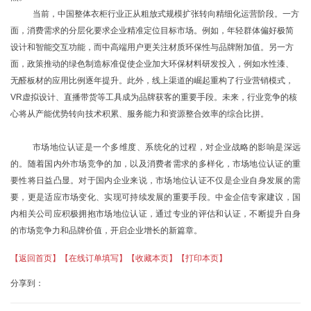
当前，中国整体衣柜行业正从粗放式规模扩张转向精细化运营阶段。一方
面，消费需求的分层化要求企业精准定位目标市场。例如，年轻群体偏好极简
设计和智能交互功能，而中高端用户更关注材质环保性与品牌附加值。另一方
面，政策推动的绿色制造标准促使企业加大环保材料研发投入，例如水性漆、
无醛板材的应用比例逐年提升。此外，线上渠道的崛起重构了行业营销模式，
VR虚拟设计、直播带货等工具成为品牌获客的重要手段。未来，行业竞争的核
心将从产能优势转向技术积累、服务能力和资源整合效率的综合比拼。
市场地位认证是一个多维度、系统化的过程，对企业战略的影响是深远
的。随着国内外市场竞争的加，以及消费者需求的多样化，市场地位认证的重
要性将日益凸显。对于国内企业来说，市场地位认证不仅是企业自身发展的需
要，更是适应市场变化、实现可持续发展的重要手段。中金企信专家建议，国
内相关公司应积极拥抱市场地位认证，通过专业的评估和认证，不断提升自身
的市场竞争力和品牌价值，开启企业增长的新篇章。
【返回首页】
【在线订单填写】
【收藏本页】
【打印本页】
分享到：