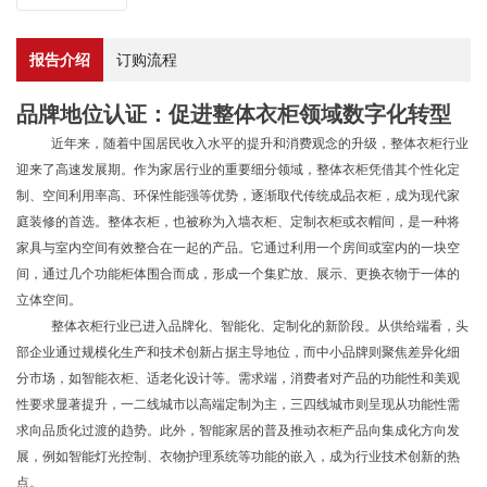
报告介绍
订购流程
品牌地位认证：促进整体衣柜领域数字化转型
近年来，随着中国居民收入水平的提升和消费观念的升级，整体衣柜行业
迎来了高速发展期。作为家居行业的重要细分领域，整体衣柜凭借其个性化定
制、空间利用率高、环保性能强等优势，逐渐取代传统成品衣柜，成为现代家
庭装修的首选。整体衣柜，也被称为入墙衣柜、定制衣柜或衣帽间，是一种将
家具与室内空间有效整合在一起的产品。它通过利用一个房间或室内的一块空
间，通过几个功能柜体围合而成，形成一个集贮放、展示、更换衣物于一体的
立体空间。
整体衣柜行业已进入品牌化、智能化、定制化的新阶段。从供给端看，头
部企业通过规模化生产和技术创新占据主导地位，而中小品牌则聚焦差异化细
分市场，如智能衣柜、适老化设计等。需求端，消费者对产品的功能性和美观
性要求显著提升，一二线城市以高端定制为主，三四线城市则呈现从功能性需
求向品质化过渡的趋势。此外，智能家居的普及推动衣柜产品向集成化方向发
展，例如智能灯光控制、衣物护理系统等功能的嵌入，成为行业技术创新的热
点。