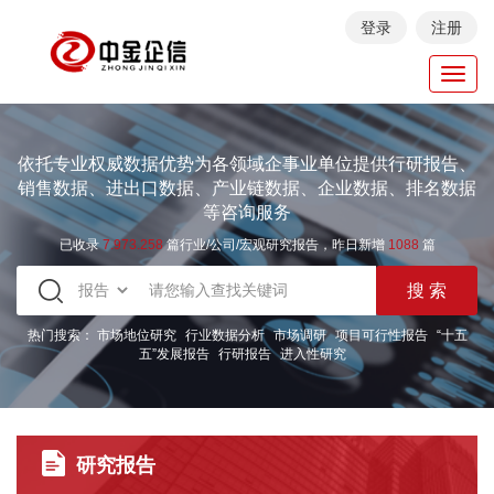
登录
注册
Toggl
navig
依托专业权威数据优势为各领域企事业单位提供行研报告、
销售数据、进出口数据、产业链数据、企业数据、排名数据
等咨询服务
已收录
7.973.258
篇行业/公司/宏观研究报告，昨日新增
1088
篇
热门搜索：
市场地位研究
行业数据分析
市场调研
项目可行性报告
“十五
五”发展报告
行研报告
进入性研究
研究报告