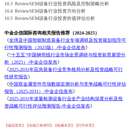
1
0
.3
ReviewSEM设备
行业投资风险及控制策略分析
1
0
.4
ReviewSEM设备
行业投资
方向
分析
10.5
ReviewSEM设备行业
投资价值评估分析
中金企信国际咨询相关报告推荐（
2024-2025）
《
全球及中国智能制造装备行业专项调研及投资规划指导可
行性预测报告（
2025版）-中金企信发布
》
《
“十五五”中国钢帘线行业市场全景调研与投资前景展望分
析（2025）-中金企信发布
》
《
2025-2031年应急装备行业竞争格局分析及投资战略可行
性研究报告
》
《
中国双金属管件市场数据监测分析与竞争战略可行性评估
报告（
2025-2031）-中金企信发布
》
《
2025-2031年道量检测设备行业全产业结构深度分析及投
资战略可行性评估预测报告-中金企信发布
》
【返回首页】
【在线订单填写】
【收藏本页】
【打印本页】