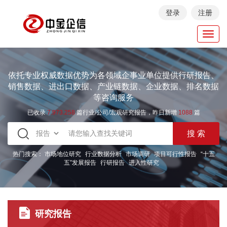
登录
注册
Toggl
navig
依托专业权威数据优势为各领域企事业单位提供行研报告、
销售数据、进出口数据、产业链数据、企业数据、排名数据
等咨询服务
已收录
7.973.258
篇行业/公司/宏观研究报告，昨日新增
1088
篇
热门搜索：
市场地位研究
行业数据分析
市场调研
项目可行性报告
“十五
五”发展报告
行研报告
进入性研究
研究报告