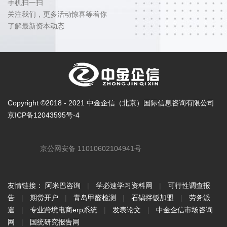
手机扫一扫
关注我们，更多活动惊喜等着你
了解最新资本动态
Copyright ©2018 - 2021 中金企信（北京）国际信息咨询有限公司
京ICP备12043595号-4
京公网安备 11010602104941号
友情链接：
阿米巴咨询
|
学必速学习资料网
|
可行性调查报
告
|
期货开户
|
青岛甲醛检测
|
石锅拌饭加盟
|
劳务派
遣
|
专业跨境电商erp系统
|
发表论文
|
中金企信市场咨询
网
|
国统研究报告网