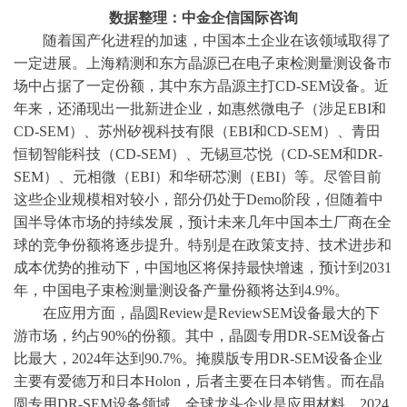
数据整理：中金企信国际咨询
随着国产化进程的加速，中国本土企业在该领域取得了
一定进展。上海精测和东方晶源已在电子束检测量测设备市
场中占据了一定份额，其中东方晶源主打
CD-SEM设备。近
年来，还涌现出一批新进企业，如惠然微电子（涉足EBI和
CD-SEM）、苏州矽视科技有限（EBI和CD-SEM）、青田
恒韧智能科技（CD-SEM）、无锡亘芯悦（CD-SEM和DR-
SEM）、元相微（EBI）和华研芯测（EBI）等。尽管目前
这些企业规模相对较小，部分仍处于Demo阶段，但随着中
国半导体市场的持续发展，预计未来几年中国本土厂商在全
球的竞争份额将逐步提升。特别是在政策支持、技术进步和
成本优势的推动下，中国地区将保持最快增速，预计到2031
年，中国电子束检测量测设备产量份额将达到4.9%。
在应用方面，晶圆
Review是ReviewSEM设备最大的下
游市场，约占90%的份额。其中，晶圆专用DR-SEM设备占
比最大，2024年达到90.7%。掩膜版专用DR-SEM设备企业
主要有爱德万和日本Holon，后者主要在日本销售。而在晶
圆专用DR-SEM设备领域，全球龙头企业是应用材料，2024