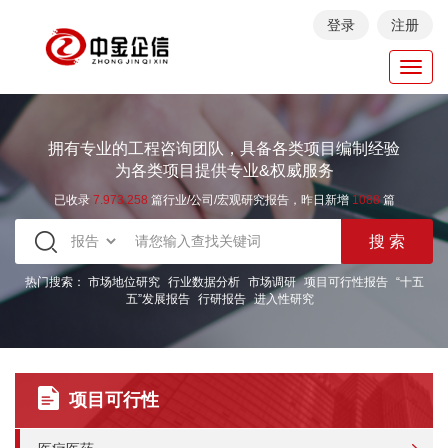
登录
注册
Toggl
navig
拥有专业的工程咨询团队，具备各类项目编制经验
为各类项目提供专业&权威服务
已收录
7.973.258
篇行业/公司/宏观研究报告，昨日新增
1088
篇
热门搜索：
市场地位研究
行业数据分析
市场调研
项目可行性报告
“十五
五”发展报告
行研报告
进入性研究
项目可行性