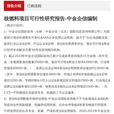
报告介绍
订购流程
核燃料项目可行性研究报告-中金企信编制
（商业计划书）
1）中金企信国际咨询（全称：中金企信（北京）国际信息咨询有限公司）为国
家统计局涉外调查许可单位&AAA企业信用认证机构，致力于“为企业战略决策
提供行业认证&证明、产品认证&证明、资信&信用调查评估、项目可行性&商业
计划书专业解决方案”的专业咨询顾问机构。
2）截止2023年中金企信国际咨询已累计完成各类咨询项目15万余例（其中完
成：专项调查项目数量25000+例。项目可行性&商业计划书42000+例。行业研
究报告83000+例。），各类认证及证明&资信&信用调查评估项目约13500+例
（其中：资信&信用调查评估项目3900+例，市场占有率&市场份额认证&证明
项目3200+例，专精特新&小巨人认证&单项冠军证明项目2900+例，行业地位&
品牌认证&服务项目2000+例，销售排名&领先认证&证明项目1500+例），为
2.3万+不同领域企业提供专业、权威的三方认证服务。
3）资信&信用数据市场评估报告-中金企信国际咨询致力于为各领域企业&机构
等提供合作风险规避、投融资信用依据、合作伙伴审核&审查等根据不同需求、
不同使用目的出具专业、权威、严谨的资信&信用报告。2020-2022年中金企信