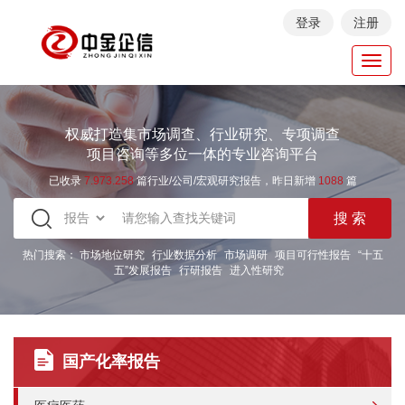
登录
注册
Toggl
navig
权威打造集市场调查、行业研究、专项调查
项目咨询等多位一体的专业咨询平台
已收录
7.973.258
篇行业/公司/宏观研究报告，昨日新增
1088
篇
热门搜索：
市场地位研究
行业数据分析
市场调研
项目可行性报告
“十五
五”发展报告
行研报告
进入性研究
国产化率报告