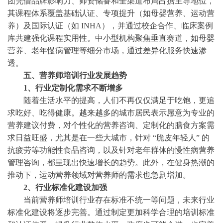
团凭借品牌影响力、师资储备和全渠道布局占据主导地位，
其课程体系覆盖基础认证、专项提升（如母婴营养、运动营
养）及国际认证（如 INHA），并通过校企合作、临床案例
库共建强化课程实用性。中小型机构聚焦垂直赛道，如母婴
营养、老年慢病管理等细分市场，通过差异化服务快速渗
透。
五、营养师培训行业发展趋势
1、行业定制化需求不断增多
随着生活水平的提高，人们不再仅仅满足于吃饱，更追
求吃好、吃得健康。越来越多的城市居民表示愿意为专业的
营养建议付费，对个性化的营养咨询、定制化的膳食方案需
求日益旺盛，尤其是在一些大城市，针对
“脆皮年轻人” 的
抗疲劳等功能性食品咨询，以及针对老年群体的慢性病营养
管理咨询，都呈现出快速增长的趋势。此外，在健身热潮的
推动下，运动营养领域对营养师的需求也急剧增加。
2、行业标准化建设加强
当前营养师培训行业存在标准不统一等问题，未来行业
标准化建设将逐步完善。通过制定更加科学合理的培训标准