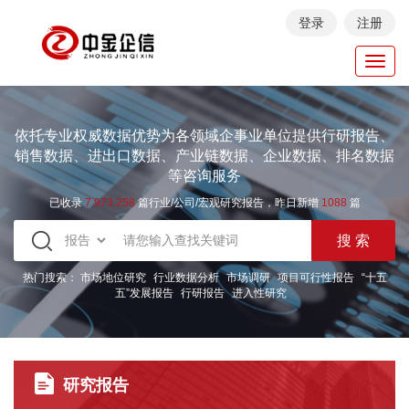
登录
注册
Toggl
navig
依托专业权威数据优势为各领域企事业单位提供行研报告、
销售数据、进出口数据、产业链数据、企业数据、排名数据
等咨询服务
已收录
7.973.258
篇行业/公司/宏观研究报告，昨日新增
1088
篇
热门搜索：
市场地位研究
行业数据分析
市场调研
项目可行性报告
“十五
五”发展报告
行研报告
进入性研究
研究报告