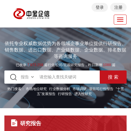
登录
注册
Toggl
navig
依托专业权威数据优势为各领域企事业单位提供行研报告、
销售数据、进出口数据、产业链数据、企业数据、排名数据
等咨询服务
已收录
7.973.258
篇行业/公司/宏观研究报告，昨日新增
1088
篇
热门搜索：
市场地位研究
行业数据分析
市场调研
项目可行性报告
“十五
五”发展报告
行研报告
进入性研究
研究报告