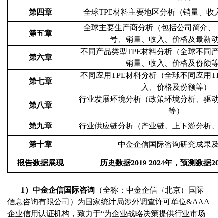
第四章
全球
TPE材料
主要地区分析
（
销量、收
全球主要生产商分析
（
包括公司简介、
第五章
号、销量、收入、价格及最新
不同产品类型
TPE材料
分析（全球不同
第六章
销量、收入、价格及份额
不同应用
TPE材料
分析
（
全球不同应用
T
第七章
入、价格及份额等
）
行业发展环境分析（政策环境分析、驱
第八章
等
）
第九章
行业供应链分析（
产业链、上下游分析
第十章
中金企信国际咨询研究成果
报告数据展现
历史数据
2019-2024
年，预测数据
2
1）中金企信国际咨询
（全称：中金企信（北京）国际
信息咨询有限公司）为国家统计局涉外调查许可单位
&AAA
企业信用认证机构，致力于“为企业战略决策提供行业
市场