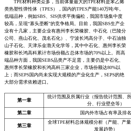
TPE材料种类众多，当前体量最大的TPE材料是苯乙烯
类热塑性弹性体（TPES），国内的TPES产能140万吨/年。
低端品种，例如SBS、SIS供求平衡偏松，我国市场集中度
较高，呈现“寡头垄断”的竞争格局。目前，我国SBS生产企
业有十几家，主要企业有惠州李长荣橡胶、中石化（巴陵分
公司、燕山石化、茂名石化）、宁波长鸿高分子、中石油独
山子石化、天津乐金渤天化学等，其中中石化、惠州李长荣
橡胶和长鸿高科累计市场份额占总体市场的70%以上。而高
端品种方面，我国SEBS品类产不足需，主要仍是中石化、
惠州李长荣橡胶和长鸿高科三家企业，市场份额达80%以
上；而SEPS国内尚未实现大规模的产业化生产，SEPS的绝
大部分需求依赖进口。
统计范围及所属行业
（
报告统计范围、
第一章
分、
行业壁垒
等
）
第二章
国内外市场占有率及排
全球
TPE材料
总体规模分析
（产能、产量
第三章
发展趋势）