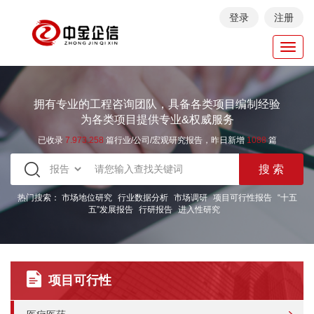
登录
注册
Toggl
navig
拥有专业的工程咨询团队，具备各类项目编制经验
为各类项目提供专业&权威服务
已收录
7.973.258
篇行业/公司/宏观研究报告，昨日新增
1088
篇
热门搜索：
市场地位研究
行业数据分析
市场调研
项目可行性报告
“十五
五”发展报告
行研报告
进入性研究
项目可行性