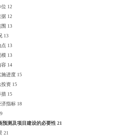
单位
12
依据
12
范围
13
况
13
地点
13
规模
13
内容
14
目实施进度
15
目总投资
15
筹措
15
术经济指标
18
9
场预测及项目建设的必要性
21
景
21