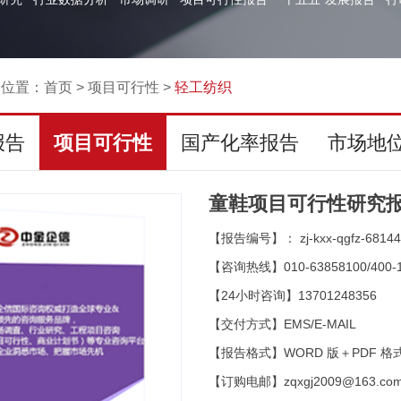
的位置：
首页
>
项目可行性
>
轻工纺织
报告
项目可行性
国产化率报告
市场地
童鞋项目可行性研究报
【报告编号】： zj-kxx-qgfz-68144
【咨询热线】010-63858100/400-1
【24小时咨询】13701248356
【交付方式】EMS/E-MAIL
【报告格式】WORD 版＋PDF 格
【订购电邮】zqxgj2009@163.co