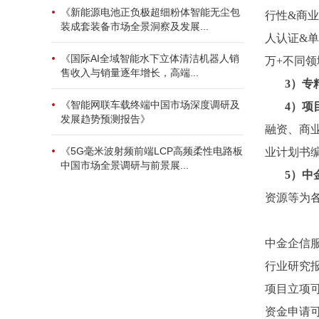
《新能源电池正负极超细粉体智能无尘包
行性&商业
装成套装备市场全景洞察及发展...
人认证&单
《国际AI全域智能水下立体清洁机器人销
万+不同
售收入与销量逐年增长，高端...
3
）专
《智能网联车载终端中国市场深度调研及
4
）项
发展趋势预测报告》
融资、商
《5G毫米波射频前端LCP高频柔性电路板
业计划书
中国市场全景调研与前景展...
5）中
资源等为
中金企信
行业研究
项目立项
资金申请