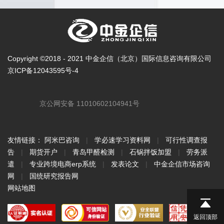
Copyright ©2018 - 2021 中金企信（北京）国际信息咨询有限公司
京ICP备12043595号-4
京公网安备 11010602104941号
友情链接：
阿米巴咨询
|
学必速学习资料网
|
可行性调查报
告
|
期货开户
|
青岛甲醛检测
|
石锅拌饭加盟
|
劳务派
遣
|
专业跨境电商erp系统
|
发表论文
|
中金企信市场咨询
网
|
国统研究报告网
网站地图
返回顶部