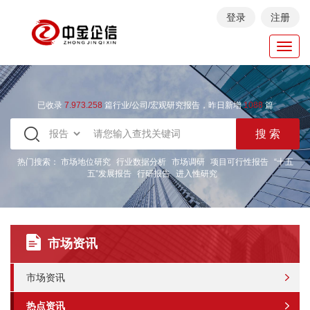
登录
注册
Toggl
navig
已收录
7.973.258
篇行业/公司/宏观研究报告，昨日新增
1088
篇
热门搜索：
市场地位研究
行业数据分析
市场调研
项目可行性报告
“十五
五”发展报告
行研报告
进入性研究
市场资讯
市场资讯
热点资讯