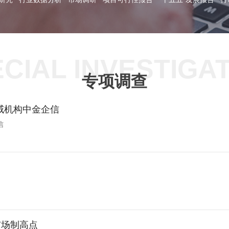
CIAL INVESTIGA
专项调查
威机构中金企信
信
市场制高点