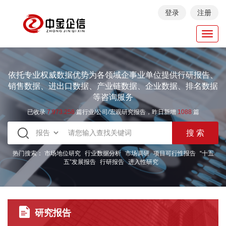
登录
注册
Toggl
navig
依托专业权威数据优势为各领域企事业单位提供行研报告、
销售数据、进出口数据、产业链数据、企业数据、排名数据
等咨询服务
已收录
7.973.258
篇行业/公司/宏观研究报告，昨日新增
1088
篇
热门搜索：
市场地位研究
行业数据分析
市场调研
项目可行性报告
“十五
五”发展报告
行研报告
进入性研究
研究报告