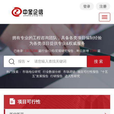
登录
注册
Toggl
navig
拥有专业的工程咨询团队，具备各类项目编制经验
为各类项目提供专业&权威服务
已收录
7.973.258
篇行业/公司/宏观研究报告，昨日新增
1088
篇
热门搜索：
市场地位研究
行业数据分析
市场调研
项目可行性报告
“十五
五”发展报告
行研报告
进入性研究
项目可行性