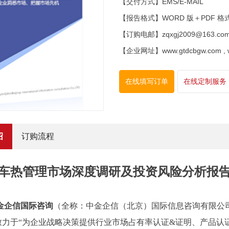
【交付方式】EMS/E-MAIL
【报告格式】WORD 版＋PDF 格
【订购电邮】zqxgj2009@163.co
【企业网址】www.gtdcbgw.com , www
在线填写订单
在线定制服务
绍
订购流程
车热管理市场深度调研及投资风险分析报告202
金企信国际咨询
（全称：中金企信（北京）国际信息咨询有限公
致力于“为企业战略决策提供行业
市场占有率
认证
&证明、产品认