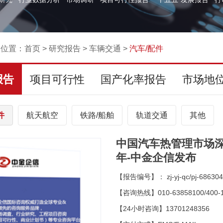
的位置：
首页
>
研究报告
>
车辆交通
>
汽车/配件
报告
项目可行性
国产化率报告
市场地
件
航天航空
铁路/船舶
轨道交通
其他
中国汽车热管理市场深度
年-中金企信发布
【报告编号】： zj-yj-qc/pj-686304
【咨询热线】010-63858100/400-1
【24小时咨询】13701248356