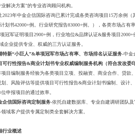
专业解决方案”的专业咨询顾问机构。
止2023年中金企信国际咨询已累计完成各类咨询项目15万余例（
计划书42000+例。行业研究报告83000+例。），各类市场占有
项冠军证明项目2900+例，行业地位&品牌认证&服务项目2000+
领域企业提供专业、权威的三方认证服务。
精特新
“小巨人”&单项冠军市场占有率、市场排名认证服务
-中
目可行性报告
&商业计划书专业权威编制服务机构（符合发改委
3年项目编制服务经验为各类项目立项、投融资、商业合作、贷款
规划、风险评估等提供项目可行性报告&商业计划书编制、设计
单位申报项目的通过效率。
金企信国际咨询定制服务
-依托自建数据库、专业自建调研团队
各领域客户提供专属定制类全套解决方案。
轴
行业概述