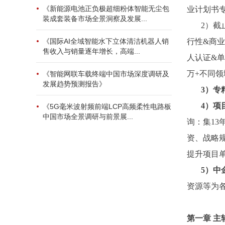
《新能源电池正负极超细粉体智能无尘包
业计划书
装成套装备市场全景洞察及发展...
2）截
行性&商业
《国际AI全域智能水下立体清洁机器人销
售收入与销量逐年增长，高端...
人认证&单
万+不同
《智能网联车载终端中国市场深度调研及
发展趋势预测报告》
3
）专
4
）项
《5G毫米波射频前端LCP高频柔性电路板
中国市场全景调研与前景展...
询：集1
资、战略
提升项目
5）中
资源等为
第一章
主