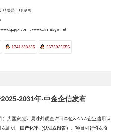
式 精美装订印刷版
m
.bjzjqx.com , www.chinabgw.net
1741283285
2676935656
5-2031年-中金企信发布
司）为国家统计局涉外调查许可单位
&AAA企业信用认
证&证明、
国产化率（认证
&报告）
、
项目可行性
&商