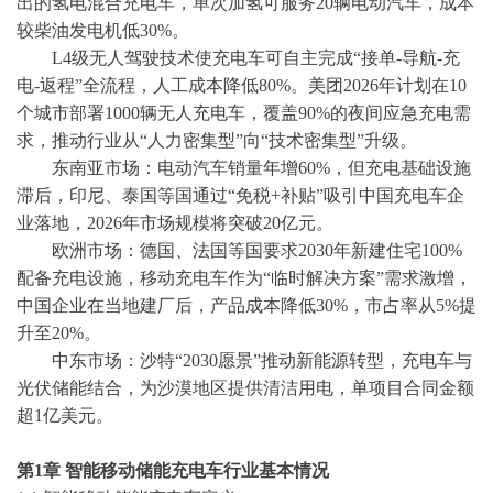
出的氢电混合充电车，单次加氢可服务20辆电动汽车，成本
较柴油发电机低30%。
L4级无人驾驶技术使充电车可自主完成“接单-导航-充
电-返程”全流程，人工成本降低80%。美团2026年计划在10
个城市部署1000辆无人充电车，覆盖90%的夜间应急充电需
求，推动行业从“人力密集型”向“技术密集型”升级。
东南亚市场：电动汽车销量年增
60%，但充电基础设施
滞后，印尼、泰国等国通过“免税+补贴”吸引中国充电车企
业落地，2026年市场规模将突破20亿元。
欧洲市场：德国、法国等国要求
2030年新建住宅100%
配备充电设施，移动充电车作为“临时解决方案”需求激增，
中国企业在当地建厂后，产品成本降低30%，市占率从5%提
升至20%。
中东市场：沙特
“2030愿景”推动新能源转型，充电车与
光伏储能结合，为沙漠地区提供清洁用电，单项目合同金额
超1亿美元。
第
1
章
智能移动储能充电车
行业基本情况