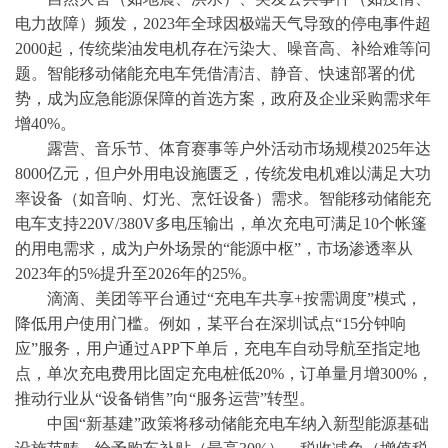
电力故障）频发，
2023年全球因极端天气导致的停电事件超
2000起，传统柴油发电机存在污染大、噪音高、补给难等问
题。智能移动储能充电车凭借清洁、静音、快速部署的优
势，成为应急能源保障的首选方案，政府及企业采购需求年
增40%。
露营、音乐节、体育赛事等户外活动市场规模
2025年达
8000亿元，但户外用电设施匮乏，传统发电机难以满足大功
率设备（如音响、灯光、烹饪设备）需求。智能移动储能充
电车支持220V/380V多电压输出，单次充电可满足10个帐篷
的用电需求，成为户外场景的“能源中枢”，市场渗透率从
2023年的5%提升至2026年的25%。
滴滴、美团等平台通过
“充电车共享+按需调度”模式，
降低用户使用门槛。例如，某平台在深圳试点“15分钟响
应”服务，用户通过APP下单后，充电车自动导航至指定地
点，单次充电费用比固定充电桩低20%，订单量月增300%，
推动行业从“设备销售”向“服务运营”转型。
中国
“新基建”政策将移动储能充电车纳入新型能源基础