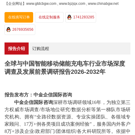
【企业网址】www.gtdcbgw.com , www.bjzjqx.com , www.chinabgw.net
在线填写订单
在线定制服务
1741283285
2676935656
报告介绍
订购流程
全球与中国智能移动储能充电车行业市场深度
调查及发展前景调研报告2026-2032年
报告发布方：中金企信国际咨询
中金企信国际咨询
深耕市场调研领域
16年
，
为独立第三
方权威市场调查
/
市场地位
研究
/数据分析等
第一梯队市场研
究机构。拥有
“全路径数据资源、专业实操团队、各领域专
家顾问、
17
万
+例各类项目成功案例经验
”，
服务国内外客户
8万+
涉及
企业
/
政府部门
/
团体组织
/
各大科研院所等
。
依据中