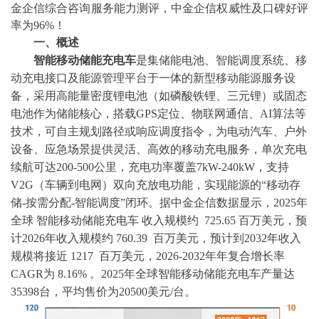
金企信综合咨询服务能力测评，中金企信权威性及口碑好评
率为
96%！
一、概述
智能移动储能充电车
是集储能电池、智能调度系统、移
动充电接口及能源管理平台于一体的新型移动能源服务设
备，采用高能量密度锂电池（如磷酸铁锂、三元锂）或固态
电池作为储能核心，搭载
GPS定位、物联网通信、AI算法等
技术，可自主规划路径或响应调度指令，为电动汽车、户外
设备、应急场景提供灵活、高效的移动充电服务，单次充电
续航可达200-500公里，充电功率覆盖7kW-240kW，支持
V2G（车辆到电网）双向充放电功能，实现能源的“移动存
储-按需分配-智能调度”闭环。据
中金企信数据
显示，
2025年
全球 智能移动储能充电车 收入规模约 725.65 百万美元，预
计2026年收入规模约 760.39 百万美元，预计到2032年收入
规模将接近 1217 百万美元，2026-2032年年复合增长率
CAGR为 8.16% 。2025年全球智能移动储能充电车产量达
35398台，平均售价为20500美元/台。