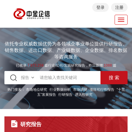
登录
注册
Toggl
navig
依托专业权威数据优势为各领域企事业单位提供行研报告、
销售数据、进出口数据、产业链数据、企业数据、排名数据
等咨询服务
已收录
7.973.258
篇行业/公司/宏观研究报告，昨日新增
1088
篇
热门搜索：
市场地位研究
行业数据分析
市场调研
项目可行性报告
“十五
五”发展报告
行研报告
进入性研究
研究报告