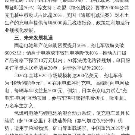
设施范畴，给予购车补贴（最高30%）、税收减免（增值税
即征即退70%）等支持；欧盟《绿色协议》要求2030年公共
充电桩中移动式占比超20%，美国《通胀削减法案》对本土
生产的充电车提供每辆5000美元税收抵免，政策红利加速行
业规模化发展。
三、未来发展机遇
固态电池量产使储能密度提升
50%，充电车续航突破
600公里；钠离子电池成本较锂电池降低40%，推动入门级
产品价格下探至10万元以内；AI算法优化路径规划，单日服
务订单量从10单增至30单，运营效率提升200%。
2026年全球V2G市场规模将达200亿美元，充电车作
为“移动储能单元”，可在用电低谷时充电、高峰时向电网放
电，每辆车年收益超5000元。例如，日本东京电力试点“充
电车-电网”互动项目，参与车辆可获得电费折扣，吸引超1
万名车主加入。
氢燃料电池与锂电池的混合动力系统，使充电车兼具长
续航（超
1000公里）和快速补能（氢气加注仅5分钟）优
势，适用于跨城物流、矿山等重载场景。中国重汽2025年推