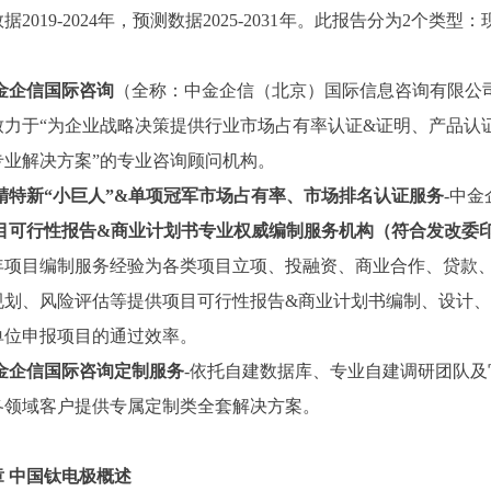
数据
2019-2024年，预测数据2025-2031年。此报告分为
金企信国际咨询
（全称：中金企信（北京）国际信息咨询有限公
致力于“为企业战略决策提供行业
市场占有率
认证
&证明、产品认
专业解决方案”的专业咨询顾问机构。
精特新
“小巨人”&单项冠军市场占有率、市场排名认证服务
-中
目可行性报告
&商业计划书专业权威编制服务机构（符合发改委
3年项目编制服务经验为各类项目立项、投融资、商业合作、贷款
规划、风险评估等提供项目可行性报告&商业计划书编制、设计
单位申报项目的通过效率。
金企信国际咨询定制服务
-依托自建数据库、专业自建调研团队
各领域客户提供专属定制类全套解决方案。
章
中国
钛电极
概述