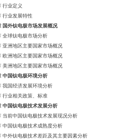
节
行业定义
节
行业发展特性
章
国外
钛电极
市场发展概况
节
全球
钛电极
市场分析
节
亚洲地区主要国家市场概况
节
欧洲地区主要国家市场概况
节
美洲地区主要国家市场概况
章
中国
钛电极
环境分析
节
我国经济发展环境分析
节
行业相关政策、标准
章
中国
钛电极
技术发展分析
节
当前中国
钛电极
技术发展现况分析
节
中国
钛电极
技术成熟度分析
节
中外
钛电极
技术差距及其主要因素分析