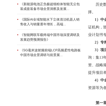
《新能源电池正负极超细粉体智能无尘包
历史
装成套装备市场全景洞察及发展...
择。
1）中
《国际AI全域智能水下立体清洁机器人销
售收入与销量逐年增长，高端...
证机构，
业计划书
《智能网联车载终端中国市场深度调研及
发展趋势预测报告》
2
）专
3
）项
《5G毫米波射频前端LCP高频柔性电路板
中国市场全景调研与前景展...
询：集1
资、战略
提升项目
4）中
资源等为
第一