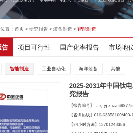
的位置：
首页
>
研究报告
>
装备制造
>
智能制造
报告
项目可行性
国产化率报告
市场地
智能制造
工业自动化
海洋装备
其他
2025-2031年中
究报告
【报告编号】： zj-yj-znzz-689775
【咨询热线】010-63858100/400-1
【24小时咨询】13701248356