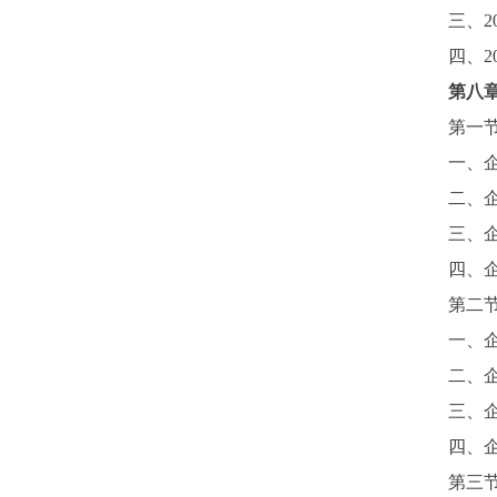
三、
2
四、
2
第
八
第一
一、
二、
三、
四、
第二
一、
二、
三、
四、
第三