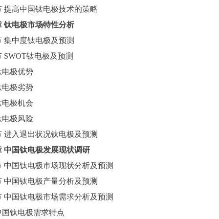
节
提高中国
钛电极
技术的策略
章
钛电极
市场特性分析
节
集中度
钛电极
及预测
节
SWOT
钛电极
及预测
钛电极
优势
钛电极
劣势
钛电极
机会
钛电极
风险
节
进入退出状况
钛电极
及预测
章
中国
钛电极
发展现状调研
节
中国
钛电极
市场现状分析及预测
节
中国
钛电极
产量分析及预测
节
中国
钛电极
市场需求分析及预测
中国
钛电极
需求特点