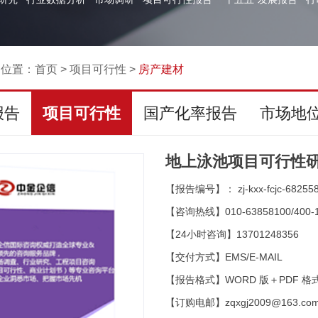
的位置：
首页
>
项目可行性
>
房产建材
报告
项目可行性
国产化率报告
市场地
地上泳池项目可行性研
【报告编号】： zj-kxx-fcjc-68255
【咨询热线】010-63858100/400-1
【24小时咨询】13701248356
【交付方式】EMS/E-MAIL
【报告格式】WORD 版＋PDF 格
【订购电邮】zqxgj2009@163.co