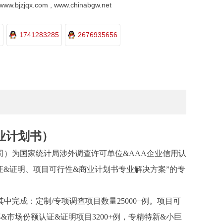
.bjzjqx.com , www.chinabgw.net
1741283285
2676935656
业计划书）
司）为国家统计局涉外调查许可单位
&AAA企业信用认
证&证明、项目可行性&商业计划书专业解决方案”的专
其中完成：
定制
/
专项调查项目数量
25000+例。项目可
率&市场份额认证&证明项目3200+例，专精特新&小巨