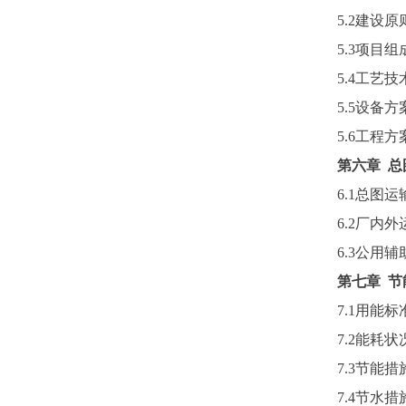
5.2建设原
5.3项目组
5.4工艺
5.5设备方
5.6工程方
第六章
总
6.1总图运
6.2厂内外
6.3公用
第七章
节
7.1用能
7.2能耗
7.3节能措
7.4节水措