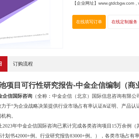
【企业网址】www.gtdcbgw.com , www
在线填写订单
在线定制服务
绍
订购流程
池项目可行性研究报告-中金企信编制（商
金企信国际咨询
（全称：中金企信（北京）国际信息咨询有限公
致力于“为企业战略决策提供行业
市场占有率
认证
&证明、产品认
问机构。
止2023年中金企信国际咨询已累计完成各类咨询项目15万余例（
计划书42000+例。行业研究报告83000+例。），各类市场占有