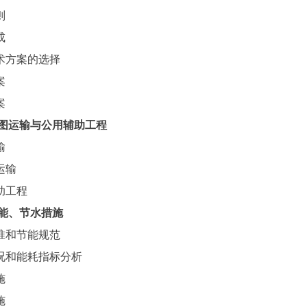
则
成
技术方案的选择
案
案
图运输与公用辅助工程
输
运输
辅助工程
能、节水措施
标准和节能规范
状况和能耗指标分析
施
施