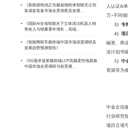
《新能源电池正负极超细粉体智能无尘包
人认证&单
装成套装备市场全景洞察及发展...
万+不同
《国际AI全域智能水下立体清洁机器人销
3
）专
售收入与销量逐年增长，高端...
4
）项
《智能网联车载终端中国市场深度调研及
融资、商
发展趋势预测报告》
业计划书
《5G毫米波射频前端LCP高频柔性电路板
5）中
中国市场全景调研与前景展...
资源等为
中金企信
行业研究
项目立项