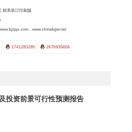
式 精美装订印刷版
m
.bjzjqx.com , www.chinabgw.net
1741283285
2676935656
调研及投资前景可行性预测报告