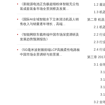
《新能源电池正负极超细粉体智能无尘包
1.2 最
装成套装备市场全景洞察及发展...
1.3 机
《国际AI全域智能水下立体清洁机器人销
第二章 机
售收入与销量逐年增长，高端...
2.1 机
2.2 行
《智能网联车载终端中国市场深度调研及
发展趋势预测报告》
2.3 行
2.4 行
《5G毫米波射频前端LCP高频柔性电路板
中国市场全景调研与前景展...
第三章 20
3.1 全
3.1.1
3.1.2
3.1.3
3.1.4
3.2 全