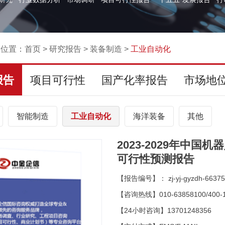
的位置：
首页
>
研究报告
>
装备制造
>
工业自动化
报告
项目可行性
国产化率报告
市场地
智能制造
工业自动化
海洋装备
其他
2023-2029年中
可行性预测报告
【报告编号】： zj-yj-gyzdh-66375
【咨询热线】010-63858100/400-1
【24小时咨询】13701248356