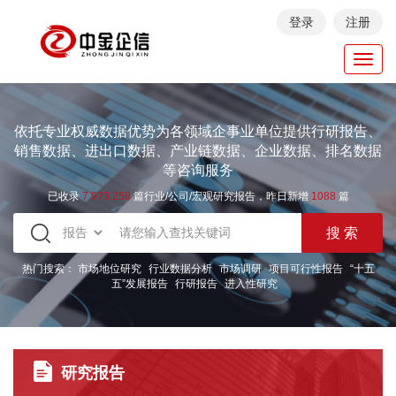
登录
注册
Toggl
navig
依托专业权威数据优势为各领域企事业单位提供行研报告、
销售数据、进出口数据、产业链数据、企业数据、排名数据
等咨询服务
已收录
7.973.258
篇行业/公司/宏观研究报告，昨日新增
1088
篇
热门搜索：
市场地位研究
行业数据分析
市场调研
项目可行性报告
“十五
五”发展报告
行研报告
进入性研究
研究报告