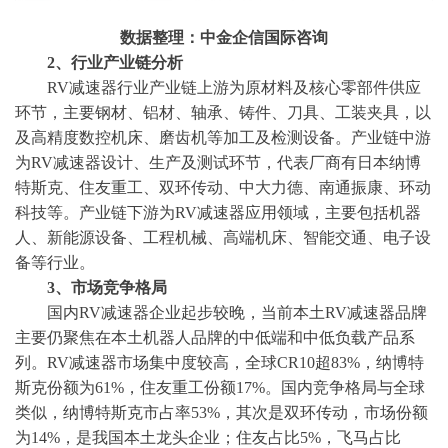
数据整理：中金企信国际咨询
2、
行业
产业链分析
RV减速器行业产业链上游为原材料及核心零部件供应
环节，主要钢材、铝材、轴承、铸件、刀具、工装夹具，以
及高精度数控机床、磨齿机等加工及检测设备。产业链中游
为RV减速器设计、生产及测试环节，代表厂商有日本纳博
特斯克、住友重工、双环传动、中大力德、南通振康、环动
科技等。产业链下游为RV减速器应用领域，主要包括机器
人、新能源设备、工程机械、高端机床、智能交通、电子设
备等行业。
3、
市场竞争格局
国内
RV减速器企业起步较晚，当前本土RV减速器品牌
主要仍聚焦在本土机器人品牌的中低端和中低负载产品系
列。RV减速器市场集中度较高，全球CR10超83%，纳博特
斯克份额为61%，住友重工份额17%。国内竞争格局与全球
类似，纳博特斯克市占率53%，其次是双环传动，市场份额
为14%，是我国本土龙头企业；住友占比5%，飞马占比