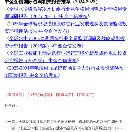
中金企信国际咨询相关报告推荐（
2024-2025）
《
全球水冷磁悬浮冷水机组行业竞争格局调查及运营格局专
项调研报告（
2025-2031）-中金企信发布
》
《
2025年全球编织增强硅胶软管行业发展现状及数据监测投
资环境评估报告-中金企信发布
》
《
全球水中
VOCs监测系统行业全景监测调研及战略规划投
资研究报告（2025版）-中金企信发布
》
《
全球工业智能电动夹爪行业运行环境分析及战略规划投资
研究报告（
2025版）-中金企信发布
》
《
2025-2031年电液伺服系统市场竞争力分析及投资战略预
测研发报告-中金企信发布
》
【返回首页】
【在线订单填写】
【收藏本页】
【打印本页】
分享到：
上一篇：
全球及我国注塑机用工业机器人研报：市场结构分析及推广调研-中金企信发布
下一篇：
“十五五”中国干燥设备行业市场全景调研与投资前景展望分析（2025）-中金企信发布