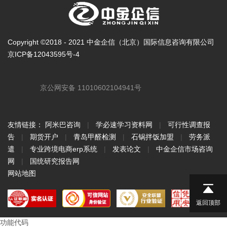
Copyright ©2018 - 2021 中金企信（北京）国际信息咨询有限公司
京ICP备12043595号-4
京公网安备 11010602104941号
友情链接：
阿米巴咨询
|
学必速学习资料网
|
可行性调查报
告
|
期货开户
|
青岛甲醛检测
|
石锅拌饭加盟
|
劳务派
遣
|
专业跨境电商erp系统
|
发表论文
|
中金企信市场咨询
网
|
国统研究报告网
网站地图
返回顶部
功能代码