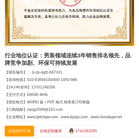
行业地位认证：男装领域连续3年销售排名领先，品
牌竞争加剧、环保可持续发展
【报告编号】： zj-dy-qgfz-687241
【咨询热线】010-63858100/400-1050-986
【24小时咨询】13701248356
【交付方式】EMS/E-MAIL
【报告格式】WORD 版＋PDF 格式 精美装订印刷版
【订购电邮】zqxgj2009@163.com
【企业网址】www.gtdcbgw.com , www.bjzjqx.com , www.chinabgw.net
在线填写订单
在线定制服务
1741283285