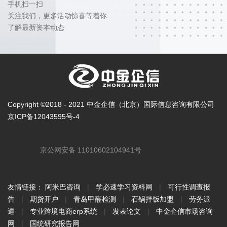
手机扫一扫
关注我们，更多活动惊喜等着你
了解最新资本动态
Copyright ©2018 - 2021 中金企信（北京）国际信息咨询有限公司
京ICP备12043595号-4
京公网安备 11010602104941号
友情链接：
阿米巴咨询
|
学必速学习资料网
|
可行性调查报
告
|
期货开户
|
青岛甲醛检测
|
石锅拌饭加盟
|
劳务派
遣
|
专业跨境电商erp系统
|
发表论文
|
中金企信市场咨询
网
|
国统研究报告网