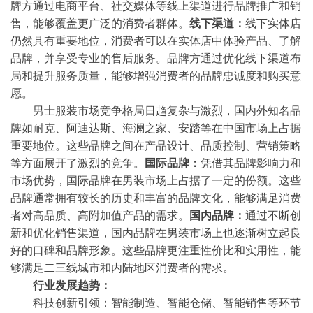
牌方通过电商平台、社交媒体等线上渠道进行品牌推广和销
售，能够覆盖更广泛的消费者群体。
线下渠道：
线下实体店
仍然具有重要地位，消费者可以在实体店中体验产品、了解
品牌，并享受专业的售后服务。品牌方通过优化线下渠道布
局和提升服务质量，能够增强消费者的品牌忠诚度和购买意
愿。
男士服装市场竞争格局日趋复杂与激烈，国内外知名品
牌如耐克、阿迪达斯、海澜之家、安踏等在中国市场上占据
重要地位。这些品牌之间在产品设计、品质控制、营销策略
等方面展开了激烈的竞争。
国际品牌：
凭借其品牌影响力和
市场优势，国际品牌在男装市场上占据了一定的份额。这些
品牌通常拥有较长的历史和丰富的品牌文化，能够满足消费
者对高品质、高附加值产品的需求。
国内品牌：
通过不断创
新和优化销售渠道，国内品牌在男装市场上也逐渐树立起良
好的口碑和品牌形象。这些品牌更注重性价比和实用性，能
够满足二三线城市和内陆地区消费者的需求。
行业发展趋势
：
科技创新引领：智能制造、智能仓储、智能销售等环节