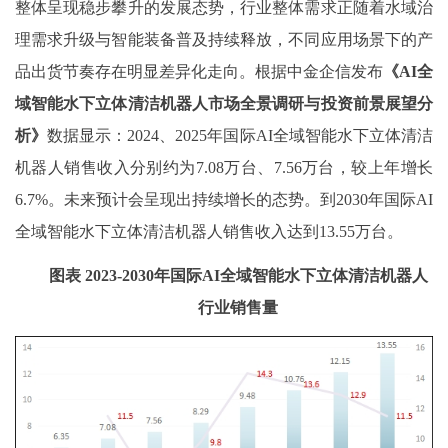
整体呈现稳步攀升的发展态势，行业整体需求正随着水域治
理需求升级与智能装备普及持续释放，不同应用场景下的产
品出货节奏存在明显差异化走向。
根据中金企信发布
《
AI全
域智能水下立体清洁机器人市场全景调研与投资前景展望分
析》
数据显示：
2024、2025
年国际
AI全域智能水下立体清洁
机器人销售收入
分别
约为
7.08万台、7.56
万台，较上年增长
6.7
%。未来预计会呈现出持续增长的态势。到20
30
年国际
AI
全域智能水下立体清洁机器人销售收入达到
13.55
万台。
图表
2023-2030年国际AI全域智能水下立体清洁机器人
行业销售量