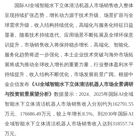
国际
AI全域智能水下立体清洁机器人市场销售收入整体
呈现持续扩张态势，增长动力源于技术升级、场景扩容与全
球需求升级，收入结构持续优化，高端化与服务化特征日益
显著。随着技术持续迭代、应用场景不断拓展及全球环保意
识提升，市场销售收入将保持稳步增长，高端化、智能化、
服务化趋势将进一步强化，本土企业技术突破与海外市场拓
展将成为推动全球收入增长的重要力量，行业整体盈利水平
持续提升，收入结构不断优化，市场发展前景广阔。根据中
金企信发布
《
AI全域智能水下立体清洁机器人
市场全景调研
与投资前景展望分析》
数据显示：
2024、2025
年国际
AI全域
智能水下立体清洁机器人市场销售收入
分别
约为
162791.55
万元、
176686.49
万元，较上年增长
8.5
%。到20
30
年国际
AI
全域智能水下立体清洁机器人市场销售收入达到
318557.74
万元。