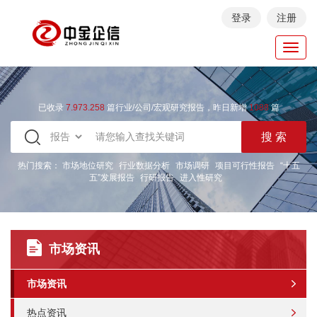
登录
注册
Toggl
navig
已收录
7.973.258
篇行业/公司/宏观研究报告，昨日新增
1088
篇
热门搜索：
市场地位研究
行业数据分析
市场调研
项目可行性报告
“十五
五”发展报告
行研报告
进入性研究
市场资讯
市场资讯
热点资讯