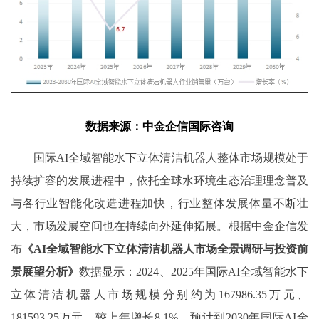
数据
来源
：中金企信国际咨询
国际
AI全域智能水下立体清洁机器人整体市场规模处于
持续扩容的发展进程中，依托全球水环境生态治理理念普及
与各行业智能化改造进程加快，行业整体发展体量不断壮
大，市场发展空间也在持续向外延伸拓展。
根据中金企信发
布
《
AI全域智能水下立体清洁机器人市场全景调研与投资前
景展望分析》
数据显示：
2024、2025
年国际
AI全域智能水下
立体清洁机器人市场规模
分别
约为
167986.35万元、
181593.25
万元，较上年增长
8.1
%。预计到20
30
年国际
AI全