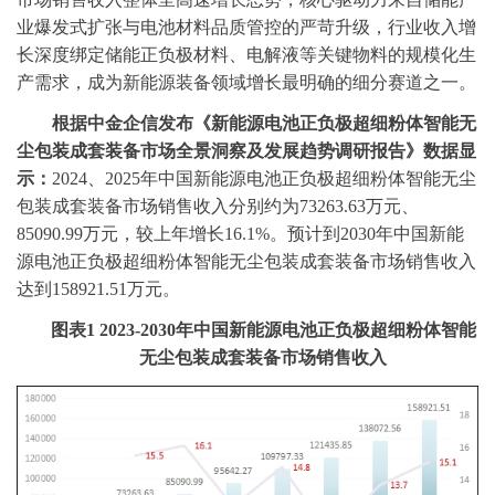
业爆发式扩张与电池材料品质管控的严苛升级，行业收入增
长深度绑定储能正负极材料、电解液等关键物料的规模化生
产需求，成为新能源装备领域增长最明确的细分赛道之一。
‌根据
中金企信
发布
《新能源电池正负极超细粉体智能无
尘包装成套装备市场全景洞察
及发展趋势
调研报告》
数据显
示
：
2024、2025
年中国新能源电池正负极超细粉体智能无尘
包装成套装备市场销售收入
分别
约为
73263.63万元、
85090.99
万元，较上年增长
16.1%
。预计到
20
30
年中国新能
源电池正负极超细粉体智能无尘包装成套装备市场销售收入
达到
158921.51万
元。
图表
1
2023-2030年中国新能源电池正负极超细粉体智能
无尘包装成套装备市场销售收入