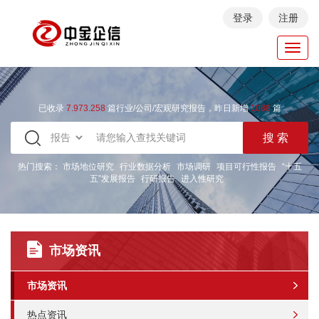
登录
注册
Toggl
navig
已收录
7.973.258
篇行业/公司/宏观研究报告，昨日新增
1088
篇
热门搜索：
市场地位研究
行业数据分析
市场调研
项目可行性报告
“十五
五”发展报告
行研报告
进入性研究
市场资讯
市场资讯
热点资讯