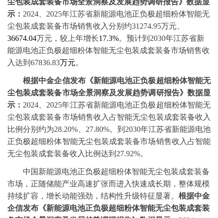
尘包装成套装备市场全景洞察
及发展趋势
调研报告》
数据显
示
：
2024、2025
年江苏省新能源电池正负极超细粉体智能无
尘包装成套装备市场销售收入
分别
约
31274.95万元、
36674.04
万元，较上年增长
17.3%
。预计到
2030年江苏省新
能源电池正负极超细粉体智能无尘包装成套装备市场销售收
入达到
67836.83
万元
。
‌根据
中金企信
发布
《新能源电池正负极超细粉体智能无
尘包装成套装备市场全景洞察
及发展趋势
调研报告》
数据显
示
：
2024、2025
年江苏省新能源电池正负极超细粉体智能无
尘包装成套装备市场销售收入占智能无尘包装成套装备收入
比例
分别
约为
28.20%、27.80%
。到
20
30
年江苏省新能源电池
正负极超细粉体智能无尘包装成套装备市场销售收入占智能
无尘包装成套装备收入比例达到
27.92%
。
中国新能源电池正负极超细粉体智能无尘包装成套装备
市场，正随储能产业高速扩张而进入快速成长期，整体规模
持续扩容，增长动能强劲，结构性升级特征显著。
‌根据
中金
企信
发布
《新能源电池正负极超细粉体智能无尘包装成套装